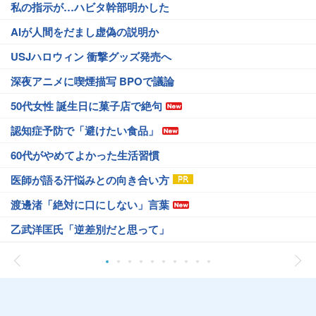
私の指示が…ハビタ幹部明かした
AIが人間をだまし虚偽の説明か
USJハロウィン 衝撃グッズ発売へ
深夜アニメに喫煙描写 BPOで議論
50代女性 誕生日に菓子店で絶句
認知症予防で「避けたい食品」
60代がやめてよかった生活習慣
医師が語る汗悩みとの向き合い方
渡邊渚「絶対に口にしない」言葉
乙武洋匡氏「逆差別だと思って」