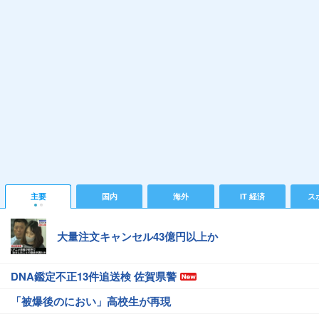
主要
国内
海外
IT 経済
ス
大量注文キャンセル43億円以上か
DNA鑑定不正13件追送検 佐賀県警
「被爆後のにおい」高校生が再現