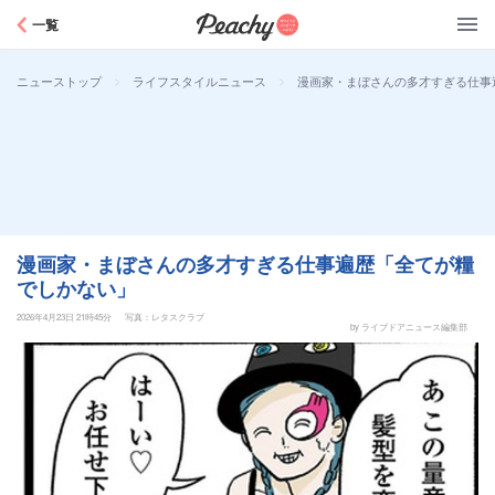
Peachy
一覧
>
>
漫画家・まぼさんの多才すぎる仕事
ニューストップ
ライフスタイルニュース
漫画家・まぼさんの多才すぎる仕事遍歴「全てが糧
でしかない」
2026年4月23日 21時45分
写真：レタスクラブ
by ライブドアニュース編集部