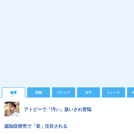
健康
芸能
ゴシップ
女子
トレンド
Y
アトピーで「汚い」扱いされ苦悩
認知症研究で「音」注目される