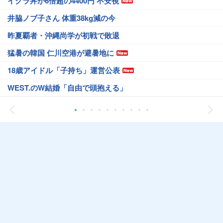
イクラ丼が6倍超の4400円 不安視
井脇ノブ子さん 体重38kg減の今
昨夏覇者・沖縄尚学が初戦で敗退
猛暑の韓国 仁川空港が避暑地に
18歳アイドル「子持ち」運営公表
WEST.のW結婚「自由で頭抱える」