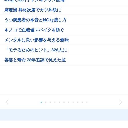
麻辣湯 具材次第でカツ丼級に
うつ病患者の本音とNGな接し方
キノコで血糖値スパイクを防ぐ
メンタルに良い影響を与える趣味
「モテるためのヒント」326人に
容姿と寿命 28年追跡で見えた差