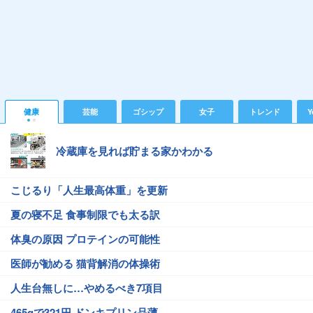
健康
芸能
ゴシップ
女子
トレンド
Y
冷蔵庫を見れば貯まる家かわかる
こじるり「人生最高体重」を更新
夏の寝不足 食事制限でも太る訳
体臭の原因 プロテインの可能性
医師が勧める 猫背解消の体操術
人生台無しに…やめるべき7項目
465gで321円 ドンキプリン品薄