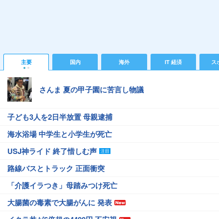
主要
国内
海外
IT 経済
ス
さんま 夏の甲子園に苦言し物議
子ども3人を2日半放置 母親逮捕
海水浴場 中学生と小学生が死亡
USJ神ライド 終了惜しむ声
路線バスとトラック 正面衝突
「介護イラつき」母踏みつけ死亡
大腸菌の毒素で大腸がんに 発表