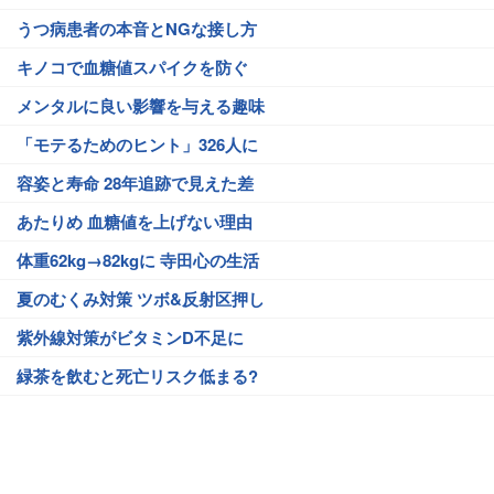
うつ病患者の本音とNGな接し方
キノコで血糖値スパイクを防ぐ
メンタルに良い影響を与える趣味
「モテるためのヒント」326人に
容姿と寿命 28年追跡で見えた差
あたりめ 血糖値を上げない理由
体重62kg→82kgに 寺田心の生活
夏のむくみ対策 ツボ&反射区押し
紫外線対策がビタミンD不足に
緑茶を飲むと死亡リスク低まる?