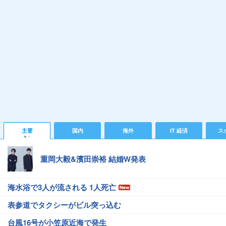
主要
国内
海外
IT 経済
ス
重岡大毅&濱田崇裕 結婚W発表
海水浴で3人が流される 1人死亡
表参道でタクシーがビル突っ込む
台風16号が小笠原近海で発生