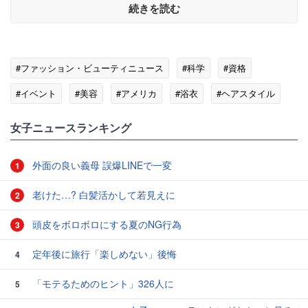
続きを読む
#ファッション・ビューティニュース
#科学
#資格
#イベント
#美容
#アメリカ
#浴衣
#ヘアスタイル
#日本医師会
女子ニュースランキング
外面の良い義母 誤爆LINEで一変
1
老けた…? 白髪活かして若見えに
2
頭皮をボロボロにする夏のNG行為
3
定年後に旅行「楽しめない」後悔
4
「モテるためのヒント」326人に
5