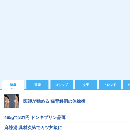
健康
芸能
ゴシップ
女子
トレンド
Y
医師が勧める 猫背解消の体操術
465gで321円 ドンキプリン品薄
麻辣湯 具材次第でカツ丼級に