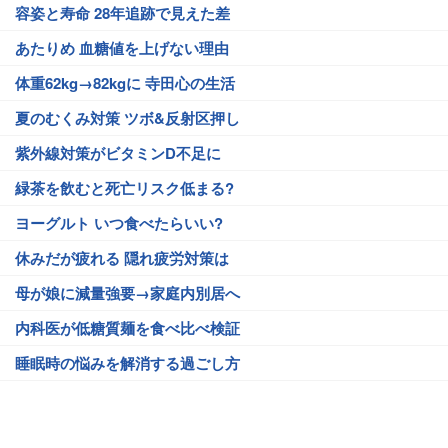
容姿と寿命 28年追跡で見えた差
あたりめ 血糖値を上げない理由
体重62kg→82kgに 寺田心の生活
夏のむくみ対策 ツボ&反射区押し
紫外線対策がビタミンD不足に
緑茶を飲むと死亡リスク低まる?
ヨーグルト いつ食べたらいい?
休みだが疲れる 隠れ疲労対策は
母が娘に減量強要→家庭内別居へ
内科医が低糖質麺を食べ比べ検証
睡眠時の悩みを解消する過ごし方