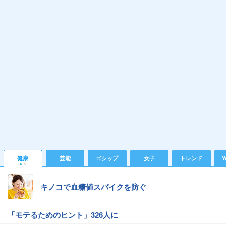
健康
芸能
ゴシップ
女子
トレンド
Y
キノコで血糖値スパイクを防ぐ
「モテるためのヒント」326人に