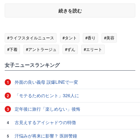
続きを読む
#ライフスタイルニュース
#タント
#香り
#美容
#下着
#アントラージュ
#ずん
#エリート
#スキンケア
女子ニュースランキング
外面の良い義母 誤爆LINEで一変
1
「モテるためのヒント」326人に
2
定年後に旅行「楽しめない」後悔
3
古見えするアイシャドウの特徴
4
汗悩みが将来に影響？ 医師警鐘
5