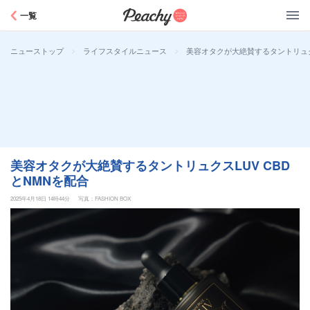
Peachy
一覧
>
>
美容オタクが大絶賛するタントリュクス
ニューストップ
ライフスタイルニュース
美容オタクが大絶賛するタントリュクスLUV CBD
とNMNを配合
2025年4月18日 14時44分
写真：FASHION BOX