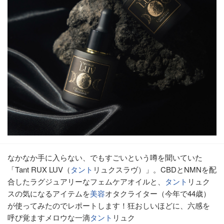
なかなか手に入らない、でもすごいという噂を聞いていた
「Tant RUX LUV（
タント
リュクスラヴ）」。CBDとNMNを配
合したラグジュアリーなフェムケアオイルと、
タント
リュク
スの気になるアイテムを
美容
オタクライター（今年で44歳）
が使ってみたのでレポートします！狂おしいほどに、六感を
呼び覚ますメロウな一滴
タント
リュク