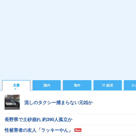
主要
国内
海外
IT 経済
ス
流しのタクシー捕まらない元凶か
長野県で土砂崩れ 約390人孤立か
性被害者の友人「ラッキーやん」