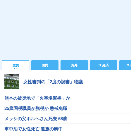
主要
国内
海外
IT 経済
ス
女性審判の「2度の誤審」物議
熊本の被災地で「火事場泥棒」か
25歳国税職員が脱税か 懲戒免職
メッシの父ホルヘさん死去 68歳
車中泊で女性死亡 遺族の胸中