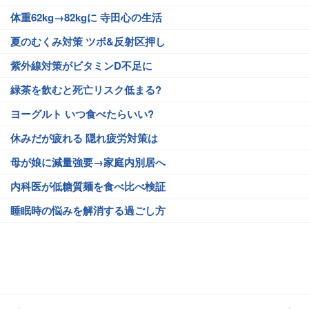
体重62kg→82kgに 寺田心の生活
夏のむくみ対策 ツボ&反射区押し
紫外線対策がビタミンD不足に
緑茶を飲むと死亡リスク低まる?
ヨーグルト いつ食べたらいい?
休みだが疲れる 隠れ疲労対策は
母が娘に減量強要→家庭内別居へ
内科医が低糖質麺を食べ比べ検証
睡眠時の悩みを解消する過ごし方