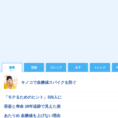
健康
芸能
ゴシップ
女子
トレンド
Y
キノコで血糖値スパイクを防ぐ
「モテるためのヒント」326人に
容姿と寿命 28年追跡で見えた差
あたりめ 血糖値を上げない理由