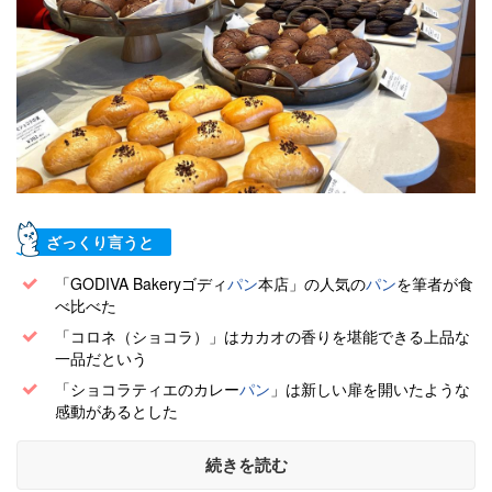
ざっくり言うと
「GODIVA Bakeryゴディ
パン
本店」の人気の
パン
を筆者が食
べ比べた
「コロネ（ショコラ）」はカカオの香りを堪能できる上品な
一品だという
「ショコラティエのカレー
パン
」は新しい扉を開いたような
感動があるとした
続きを読む