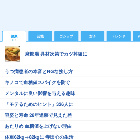
健康
芸能
ゴシップ
女子
トレンド
Y
麻辣湯 具材次第でカツ丼級に
うつ病患者の本音とNGな接し方
キノコで血糖値スパイクを防ぐ
メンタルに良い影響を与える趣味
「モテるためのヒント」326人に
容姿と寿命 28年追跡で見えた差
あたりめ 血糖値を上げない理由
体重62kg→82kgに 寺田心の生活