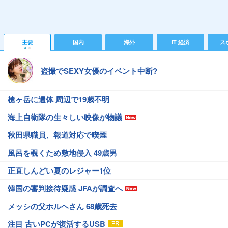
主要
国内
海外
IT 経済
ス
盗撮でSEXY女優のイベント中断?
槍ヶ岳に遺体 周辺で19歳不明
海上自衛隊の生々しい映像が物議
秋田県職員、報道対応で喫煙
風呂を覗くため敷地侵入 49歳男
正直しんどい夏のレジャー1位
韓国の審判接待疑惑 JFAが調査へ
メッシの父ホルヘさん 68歳死去
注目 古いPCが復活するUSB