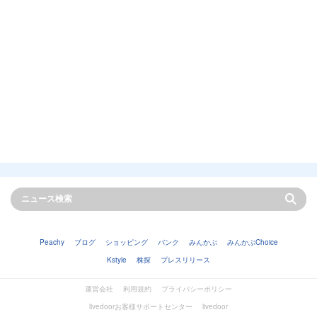
Peachy
ブログ
ショッピング
バンク
みんかぶ
みんかぶChoice
Kstyle
株探
プレスリリース
運営会社
利用規約
プライバシーポリシー
livedoorお客様サポートセンター
livedoor