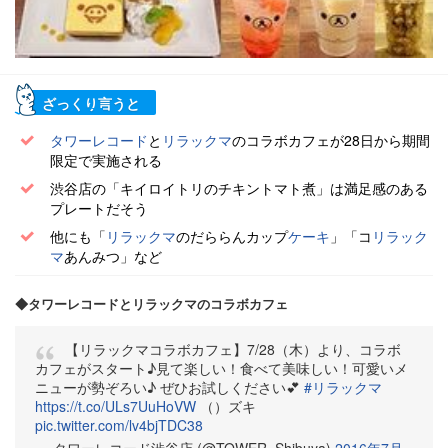
ざっくり言うと
タワーレコード
と
リラックマ
のコラボカフェが28日から期間
限定で実施される
渋谷店の「キイロイトリのチキントマト煮」は満足感のある
プレートだそう
他にも「
リラックマ
のだららんカップ
ケーキ
」「コ
リラック
マ
あんみつ」など
◆タワーレコードとリラックマのコラボカフェ
【リラックマコラボカフェ】7/28（木）より、コラボ
カフェがスタート♪見て楽しい！食べて美味しい！可愛いメ
ニューが勢ぞろい♪ ぜひお試しください💕
#リラックマ
https://t.co/ULs7UuHoVW
（）ズキ
pic.twitter.com/lv4bjTDC38