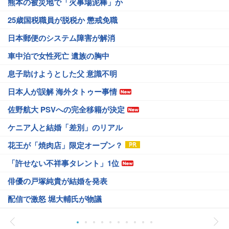
熊本の被災地で「火事場泥棒」か
25歳国税職員が脱税か 懲戒免職
日本郵便のシステム障害が解消
車中泊で女性死亡 遺族の胸中
息子助けようとした父 意識不明
日本人が誤解 海外タトゥー事情
佐野航大 PSVへの完全移籍が決定
ケニア人と結婚「差別」のリアル
花王が「焼肉店」限定オープン？
「許せない不祥事タレント」1位
俳優の戸塚純貴が結婚を発表
配信で激怒 堀大輔氏が物議