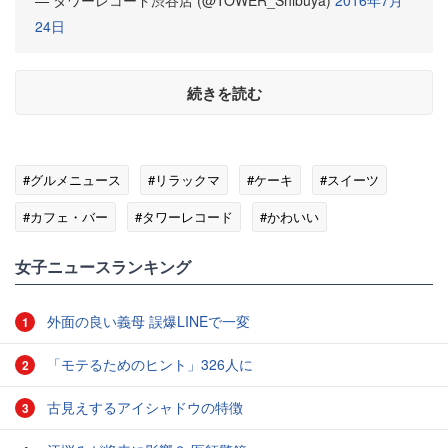
— タワーレコード渋谷店 (@TOWER_Shibuya)
2016年7月
24日
続きを読む
#グルメニュース
#リラックマ
#ケーキ
#スイーツ
#カフェ・バー
#タワーレコード
#かわいい
女子ニュースランキング
外面の良い義母 誤爆LINEで一変
1
「モテるためのヒント」326人に
2
古見えするアイシャドウの特徴
3