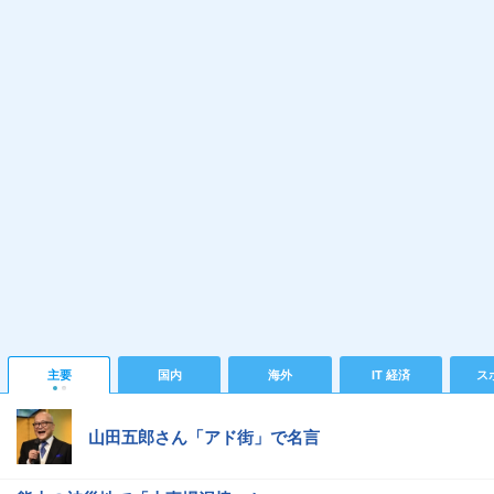
主要
国内
海外
IT 経済
ス
山田五郎さん「アド街」で名言