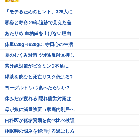
「モテるためのヒント」326人に
容姿と寿命 28年追跡で見えた差
あたりめ 血糖値を上げない理由
体重62kg→82kgに 寺田心の生活
夏のむくみ対策 ツボ&反射区押し
紫外線対策がビタミンD不足に
緑茶を飲むと死亡リスク低まる?
ヨーグルト いつ食べたらいい?
休みだが疲れる 隠れ疲労対策は
母が娘に減量強要→家庭内別居へ
内科医が低糖質麺を食べ比べ検証
睡眠時の悩みを解消する過ごし方