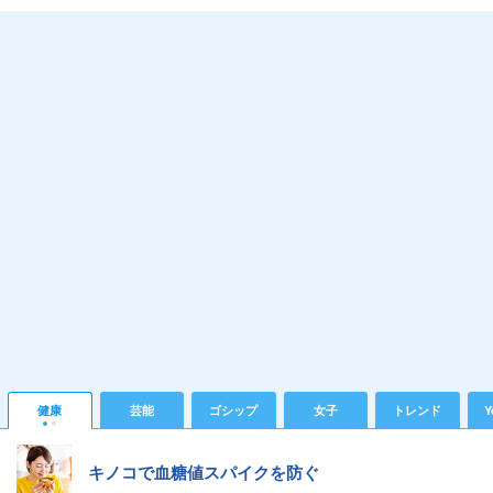
健康
芸能
ゴシップ
女子
トレンド
Y
キノコで血糖値スパイクを防ぐ