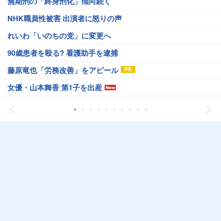
無期刑の「終身刑化」傾向続く
NHK職員性被害 出演者に怒りの声
れいわ「いのちの党」に変更へ
90歳患者を殴る? 看護助手を逮捕
藤原竜也「労務改善」をアピール
女優・山本舞香 第1子を出産