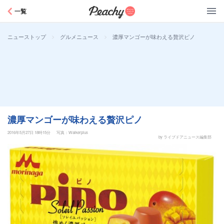
Peachy
一覧
>
>
濃厚マンゴーが味わえる贅沢ピノ
ニューストップ
グルメニュース
濃厚マンゴーが味わえる贅沢ピノ
2016年5月27日 18時15分
写真：Walkerplus
by ライブドアニュース編集部