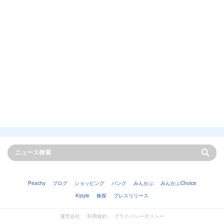
Peachy
ブログ
ショッピング
バンク
みんかぶ
みんかぶChoice
Kstyle
株探
プレスリリース
運営会社
利用規約
プライバシーポリシー