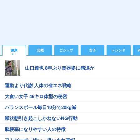
健康
芸能
ゴシップ
女子
トレンド
Y
山口達也 8年ぶり楽器姿に感涙か
運動より代謝 人体の省エネ戦略
大食い女子 46キロ体型の秘密
バランスボール毎日10分で20kg減
躁状態引き起こしかねないNG行動
脳梗塞になりやすい人の特徴
アトピーで「汚い」扱いされ苦悩