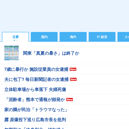
主要
国内
海外
IT 経済
ス
関東「真夏の暑さ」は終了か
7歳に暴行か 施設従業員の女逮捕
夫に包丁? 毎日新聞記者の女逮捕
立体駐車場から車落下 夫婦死傷
「泥酔者」熊本で通報が頻発か
家の隣が民泊「トラウマなった」
露 原爆投下巡り広島市長を批判