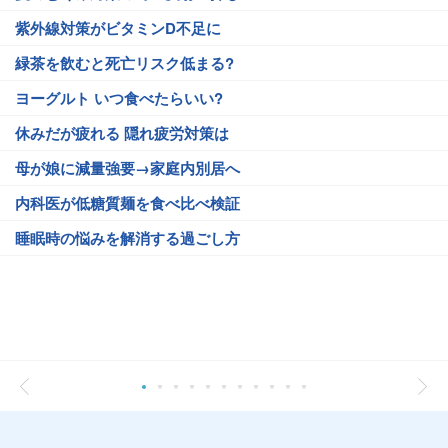
紫外線対策がビタミンD不足に
緑茶を飲むと死亡リスク低まる?
ヨーグルト いつ食べたらいい?
休みだが疲れる 隠れ疲労対策は
母が娘に減量強要→家庭内別居へ
内科医が低糖質麺を食べ比べ検証
睡眠時の悩みを解消する過ごし方