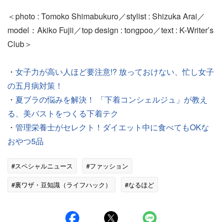
＜photo : Tomoko Shimabukuro／stylist : Shizuka Arai／
model：Akiko Fujii／top design : tongpoo／text : K-Writer’s
Club＞
・
女子力が高い人ほど要注意!? 放っておけない、忙し女子
の五月病対策！
・
夏ブラの悩みを解決！ 「下着コンシェルジュ」が教え
る、美バストをつくる下着テク
・
管理栄養士がセレクト！ダイエット中に食べてもOKな
おやつ5品
#スペシャルニュース
#ファッション
#裏ワザ・豆知識（ライフハック）
#なるほど