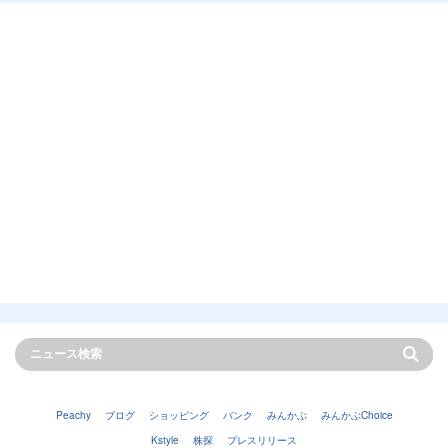
Peachy
ブログ
ショッピング
バンク
みんかぶ
みんかぶChoice
Kstyle
株探
プレスリリース