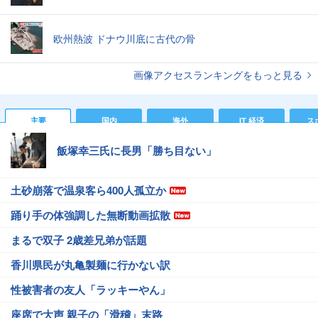
欧州熱波 ドナウ川底に古代の骨
画像アクセスランキングをもっと見る
主要
国内
海外
IT 経済
ス
飯塚幸三氏に長男「勝ち目ない」
土砂崩落で温泉客ら400人孤立か
踊り手の体強調した無断動画拡散
まるで双子 2歳差兄弟が話題
香川県民が丸亀製麺に行かない訳
性被害者の友人「ラッキーやん」
座席で大声 親子の「滑稽」末路