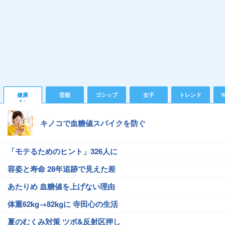
健康
芸能
ゴシップ
女子
トレンド
Y
キノコで血糖値スパイクを防ぐ
「モテるためのヒント」326人に
容姿と寿命 28年追跡で見えた差
あたりめ 血糖値を上げない理由
体重62kg→82kgに 寺田心の生活
夏のむくみ対策 ツボ&反射区押し