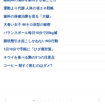
運動より代謝 人体の省エネ戦略
歯科の保健治療を巡る「大嘘」
大食い女子 46キロ体型の秘密
バランスボール毎日10分で20kg減
躁状態引き起こしかねないNG行動
1日10分で手軽に「ひざ痛対策」
キウイを食べる際の3つの注意点
コーヒー 朝すぐ飲むのはダメ?