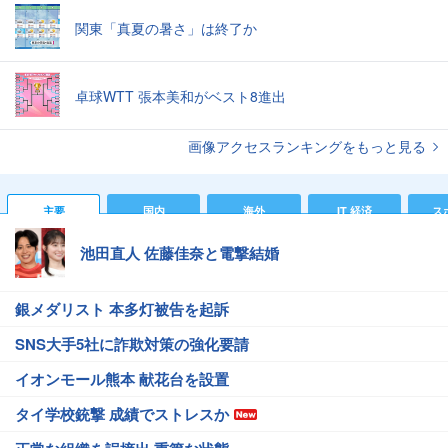
関東「真夏の暑さ」は終了か
卓球WTT 張本美和がベスト8進出
画像アクセスランキングをもっと見る
主要
国内
海外
IT 経済
ス
池田直人 佐藤佳奈と電撃結婚
銀メダリスト 本多灯被告を起訴
SNS大手5社に詐欺対策の強化要請
イオンモール熊本 献花台を設置
タイ学校銃撃 成績でストレスか