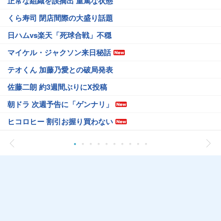
正常な組織を誤摘出 重篤な状態
くら寿司 閉店間際の大盛り話題
日ハムvs楽天「死球合戦」不穏
マイケル・ジャクソン来日秘話
テオくん 加藤乃愛との破局発表
佐藤二朗 約3週間ぶりにX投稿
朝ドラ 次週予告に「ゲンナリ」
ヒコロヒー 割引お握り買わない