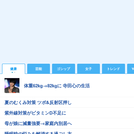
健康
芸能
ゴシップ
女子
トレンド
Y
体重62kg→82kgに 寺田心の生活
夏のむくみ対策 ツボ&反射区押し
紫外線対策がビタミンD不足に
母が娘に減量強要→家庭内別居へ
睡眠時の悩みを解消する過ごし方