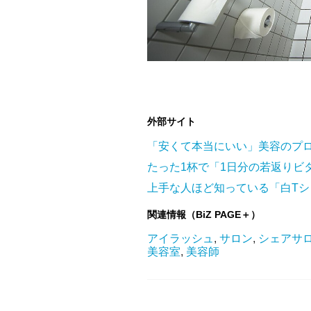
外部サイト
「安くて本当にいい」美容のプ
たった1杯で「1日分の若返りビ
上手な人ほど知っている「白T
関連情報（BiZ PAGE＋）
アイラッシュ
,
サロン
,
シェアサ
美容室
,
美容師