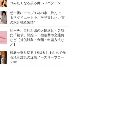
コみたくなる振る舞い９パターン
朝一番にコップ１杯の水、飲んで
る？ダイエット中こそ見直したい“朝
の水分補給習慣”
ピーチ、自社起因の大幅遅延・欠航
に「補償」開始へ 宿泊費や交通費
など【補償対象・金額・申請方法な
ど】
残暑を乗り切る！GU＆しまむらで作
る滝汗対策の涼感ノースリーブコー
デ術