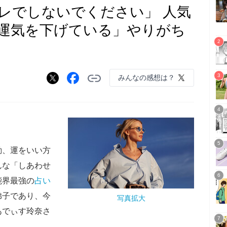
レでしないでください」 人気
運気を下げている」やりがち
みんなの感想は？
動、運をいい方
んな「しあわせ
能界最強の
占い
弟子であり、今
写真拡大
あでぃす玲奈さ