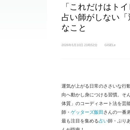
「これだけはトイ
占い師がしない「
なこと
2026年5月10日 21時52分
GISELe
運気が上がる日常のささいな行
向へ動かし身につける習慣。そ
体質」のコーディネート法を芸
師・
ゲッターズ飯田
さんの一番
最も注目を集める
占い
師・ぷり
んが指南！