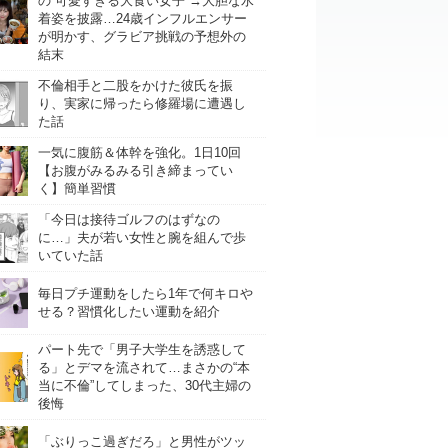
の“可愛すぎる大食い女子”→大胆な水
着姿を披露…24歳インフルエンサー
が明かす、グラビア挑戦の予想外の
結末
不倫相手と二股をかけた彼氏を振
り、実家に帰ったら修羅場に遭遇し
た話
一気に腹筋＆体幹を強化。1日10回
【お腹がみるみる引き締まってい
く】簡単習慣
「今日は接待ゴルフのはずなの
に…」夫が若い女性と腕を組んで歩
いていた話
毎日プチ運動をしたら1年で何キロや
せる？習慣化したい運動を紹介
パート先で「男子大学生を誘惑して
る」とデマを流されて…まさかの“本
当に不倫”してしまった、30代主婦の
後悔
「ぶりっこ過ぎだろ」と男性がツッ