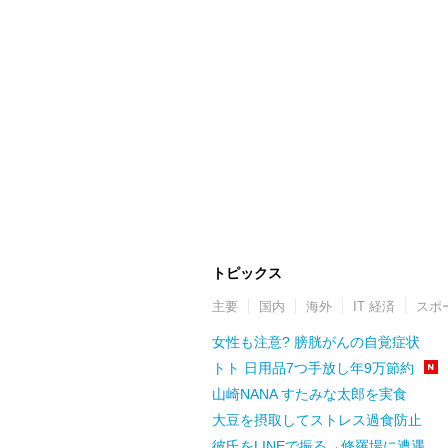
トピックス
主要
国内
海外
IT 経済
スポ
女性も注意? 膀胱がんの自覚症状
トト 日用品7つ手放し年9万節約
山崎NANA すたみな太郎を実食
大豆を摂取してストレス過食防止
彼氏をLINEで振る→修羅場に遭遇