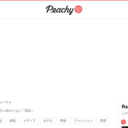
ュース
>
Ra
占い師がしない「運気…
人気
誌
掃除
メディア
モデル
幸福
ファッション
美容