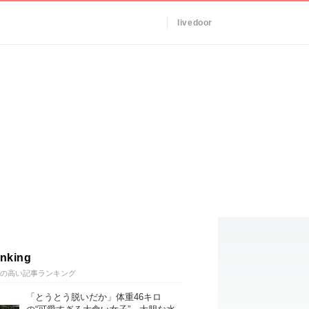
livedoor
nking
の高い記事ランキング
「とうとう脱いだか」体重46キロ