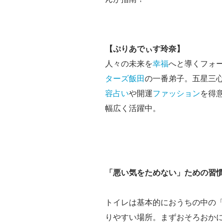
【ぷりあでぃす玲奈】
人々の未来を
幸福
へと導くフォ
ターズ飯田
の一番弟子。五星三
容
占い
や開運
ファッション
を得
幅広く活躍中。
「悪い気をためない」ための習
トイレは基本的におうちの中の
りやすい場所。まずおそろおか