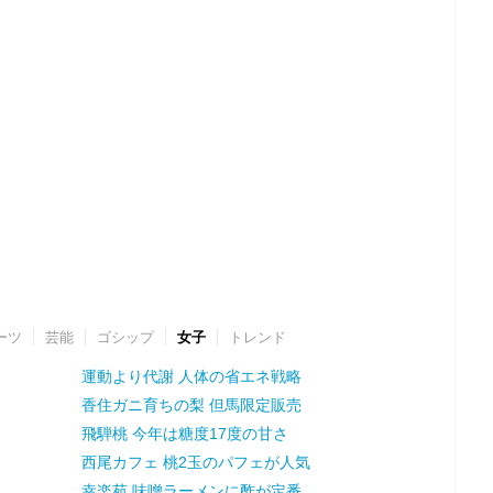
ーツ
芸能
ゴシップ
女子
トレンド
運動より代謝 人体の省エネ戦略
香住ガニ育ちの梨 但馬限定販売
飛騨桃 今年は糖度17度の甘さ
西尾カフェ 桃2玉のパフェが人気
幸楽苑 味噌ラーメンに酢が定番