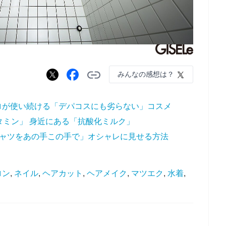
みんなの感想は？
ロが使い続ける「デパコスにも劣らない」コスメ
タミン」 身近にある「抗酸化ミルク」
シャツをあの手この手で」オシャレに見せる方法
ロン
,
ネイル
,
ヘアカット
,
ヘアメイク
,
マツエク
,
水着
,