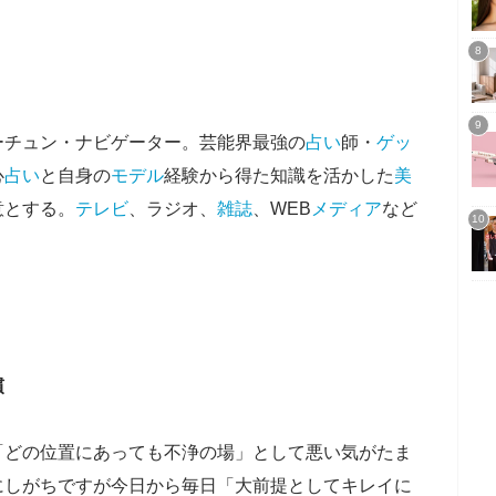
ーチュン・ナビゲーター。芸能界最強の
占い
師・
ゲッ
心
占い
と自身の
モデル
経験から得た知識を活かした
美
意とする。
テレビ
、ラジオ、
雑誌
、WEB
メディア
など
慣
「どの位置にあっても不浄の場」として悪い気がたま
にしがちですが今日から毎日「大前提としてキレイに