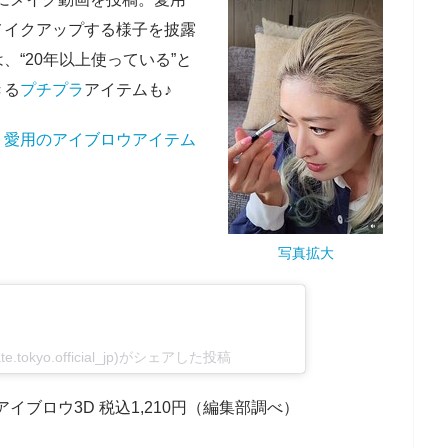
メイクアップする様子を披露
、“20年以上使っている”と
きる
プチプラ
アイテムも♪
？愛用のアイブロウアイテム
写真拡大
.tokyo.official_jp)がシェアした投稿
アイブロウ3D 税込1,210円（編集部調べ）