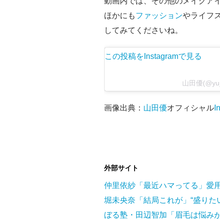
動画内では、その他のメイクア
ほかにも
ファッション
やライフ
してみてくださいね。
この投稿をInstagramで見る
山田優(@yu
画像出典：
山田優
オフィシャル
I
外部サイト
仲里依紗「最近ハマってる」愛
堀未央奈「結局これが」“盛りた
ぼる塾・田辺智加「眉毛は悩み