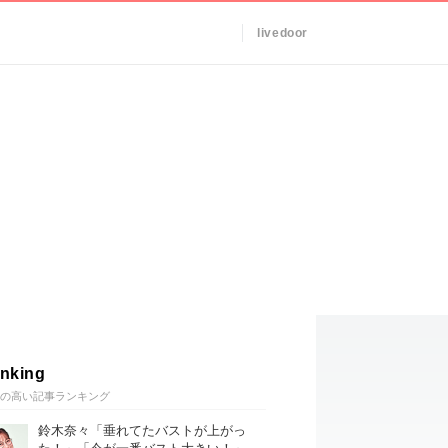
livedoor
nking
の高い記事ランキング
鈴木奈々「垂れてたバストが上がっ