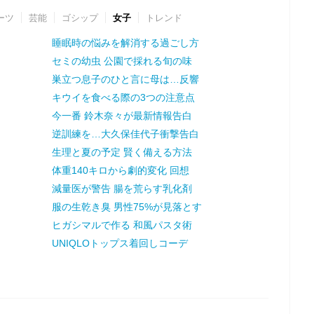
ーツ
芸能
ゴシップ
女子
トレンド
睡眠時の悩みを解消する過ごし方
セミの幼虫 公園で採れる旬の味
巣立つ息子のひと言に母は…反響
キウイを食べる際の3つの注意点
今一番 鈴木奈々が最新情報告白
逆訓練を…大久保佳代子衝撃告白
生理と夏の予定 賢く備える方法
体重140キロから劇的変化 回想
減量医が警告 腸を荒らす乳化剤
服の生乾き臭 男性75%が見落とす
ヒガシマルで作る 和風パスタ術
UNIQLOトップス着回しコーデ