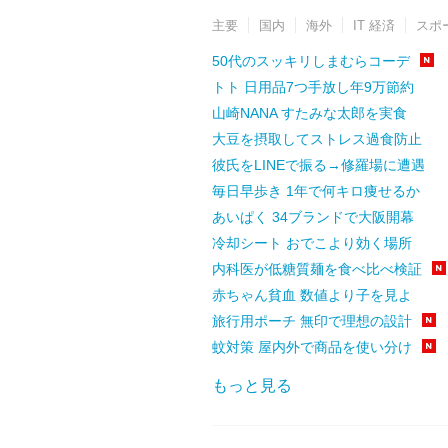
主要
国内
海外
IT 経済
スポ
50代のスッキリしまむらコーデ
トト 日用品7つ手放し年9万節約
山崎NANA すたみな太郎を実食
大豆を摂取してストレス過食防止
彼氏をLINEで振る→修羅場に遭遇
毎日早歩き 1年で何キロ痩せるか
あいぱく 34ブランドで大阪開幕
冷却シート おでこより効く場所
内科医が低糖質麺を食べ比べ検証
赤ちゃん貧血 数値より子を見よ
旅行用ポーチ 無印で理想の設計
蚊対策 屋内外で商品を使い分け
もっと見る