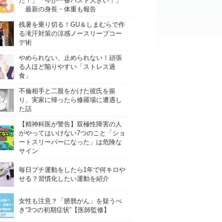
た！」「今が一番バスト大きい！」
最新の身長・体重も報告
残暑を乗り切る！GU＆しまむらで作
る滝汗対策の涼感ノースリーブコー
デ術
やめられない、止められない！頑張
る人ほど陥りやすい「ストレス過
食」
不倫相手と二股をかけた彼氏を振
り、実家に帰ったら修羅場に遭遇し
た話
【精神科医が警告】双極性障害の人
がやってはいけない7つのこと「ショ
ートスリーパーになった」は危険な
サイン
毎日プチ運動をしたら1年で何キロや
せる？習慣化したい運動を紹介
女性も注意？「膀胱がん」を疑うべ
き“3つの初期症状”【医師監修】