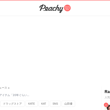
ュース
>
Ra
秀アイテム「20年ぐらい…
人気
ドラッグストア
KATE
KAT
SNS
山田優