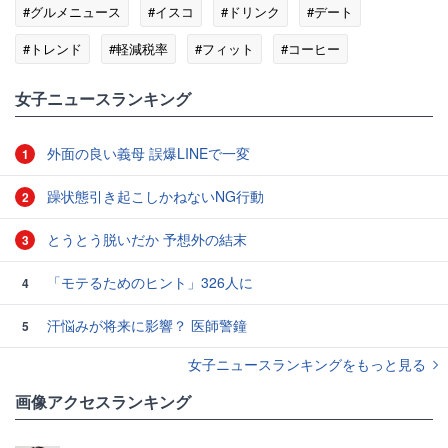
#グルメニュース
#イスコ
#ドリンク
#デート
#トレンド
#軽減税率
#フィット
#コーヒー
女子ニュースランキング
外面の良い義母 誤爆LINEで一変
1
躁状態引き起こしかねないNG行動
2
とうとう脱いだか 予想外の結末
3
「モテるためのヒント」326人に
4
汗悩みが将来に影響？ 医師警鐘
5
女子ニュースランキングをもっと見る
画像アクセスランキング