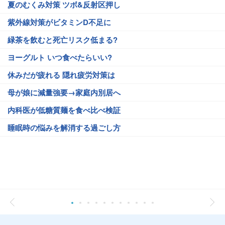
夏のむくみ対策 ツボ&反射区押し
紫外線対策がビタミンD不足に
緑茶を飲むと死亡リスク低まる?
ヨーグルト いつ食べたらいい?
休みだが疲れる 隠れ疲労対策は
母が娘に減量強要→家庭内別居へ
内科医が低糖質麺を食べ比べ検証
睡眠時の悩みを解消する過ごし方