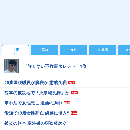
主要
国内
海外
IT 経済
ス
「許せない不祥事タレント」1位
25歳国税職員が脱税か 懲戒免職
熊本の被災地で「火事場泥棒」か
車中泊で女性死亡 遺族の胸中
愛知で19歳女性死亡 線路に侵入?
被災の熊本 室外機の窃盗相次ぐ