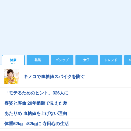
健康
芸能
ゴシップ
女子
トレンド
Y
キノコで血糖値スパイクを防ぐ
「モテるためのヒント」326人に
容姿と寿命 28年追跡で見えた差
あたりめ 血糖値を上げない理由
体重62kg→82kgに 寺田心の生活