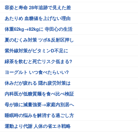
容姿と寿命 28年追跡で見えた差
あたりめ 血糖値を上げない理由
体重62kg→82kgに 寺田心の生活
夏のむくみ対策 ツボ&反射区押し
紫外線対策がビタミンD不足に
緑茶を飲むと死亡リスク低まる?
ヨーグルト いつ食べたらいい?
休みだが疲れる 隠れ疲労対策は
内科医が低糖質麺を食べ比べ検証
母が娘に減量強要→家庭内別居へ
睡眠時の悩みを解消する過ごし方
運動より代謝 人体の省エネ戦略