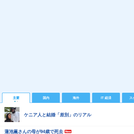
主要
国内
海外
IT 経済
ス
ケニア人と結婚「差別」のリアル
蓮池薫さんの母が94歳で死去