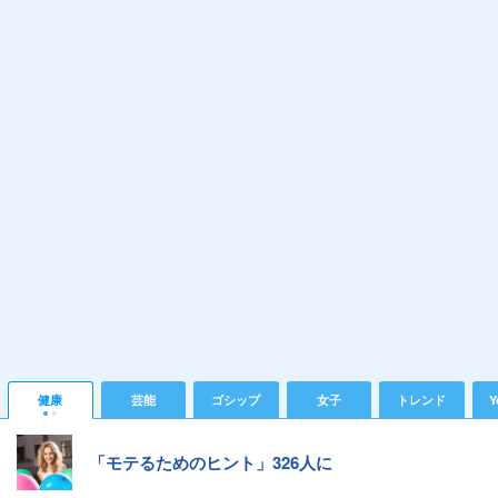
健康
芸能
ゴシップ
女子
トレンド
Y
「モテるためのヒント」326人に