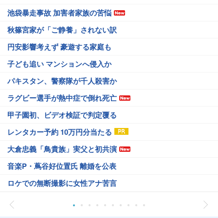
池袋暴走事故 加害者家族の苦悩
秋篠宮家が「ご静養」されない訳
円安影響考えず 豪遊する家庭も
子ども追い マンションへ侵入か
パキスタン、警察隊が千人殺害か
ラグビー選手が熱中症で倒れ死亡
甲子園初、ビデオ検証で判定覆る
レンタカー予約 10万円分当たる
大倉忠義「鳥貴族」実父と初共演
音楽P・蔦谷好位置氏 離婚を公表
ロケでの無断撮影に女性アナ苦言