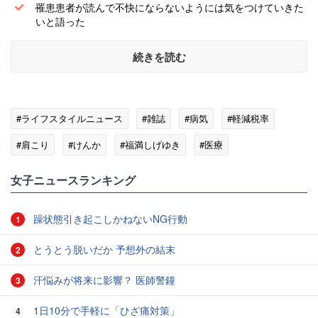
罹患患者が読んで不快にならないようには気をつけていきた
いと語った
続きを読む
#ライフスタイルニュース
#雑誌
#病気
#軽減税率
#肩こり
#けんか
#福満しげゆき
#医療
女子ニュースランキング
躁状態引き起こしかねないNG行動
1
とうとう脱いだか 予想外の結末
2
汗悩みが将来に影響？ 医師警鐘
3
1日10分で手軽に「ひざ痛対策」
4