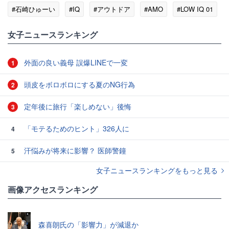
#石崎ひゅーい
#IQ
#アウトドア
#AMO
#LOW IQ 01
女子ニュースランキング
外面の良い義母 誤爆LINEで一変
1
頭皮をボロボロにする夏のNG行為
2
定年後に旅行「楽しめない」後悔
3
「モテるためのヒント」326人に
4
汗悩みが将来に影響？ 医師警鐘
5
女子ニュースランキングをもっと見る
画像アクセスランキング
森喜朗氏の「影響力」が減退か