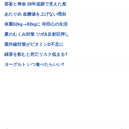
容姿と寿命 28年追跡で見えた差
あたりめ 血糖値を上げない理由
体重62kg→82kgに 寺田心の生活
夏のむくみ対策 ツボ&反射区押し
紫外線対策がビタミンD不足に
緑茶を飲むと死亡リスク低まる?
ヨーグルト いつ食べたらいい?