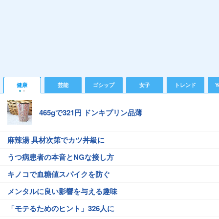
健康
芸能
ゴシップ
女子
トレンド
Y
465gで321円 ドンキプリン品薄
麻辣湯 具材次第でカツ丼級に
うつ病患者の本音とNGな接し方
キノコで血糖値スパイクを防ぐ
メンタルに良い影響を与える趣味
「モテるためのヒント」326人に