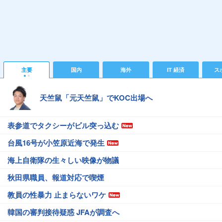
主要
国内
海外
IT 経済
ス
天竺鼠「元天竺鼠」でKOC出場へ
表参道でタクシーがビル突っ込む
台風16号が小笠原近海で発生
海上自衛隊の生々しい映像が物議
秋田県職員、報道対応で喫煙
教員の性暴力 止まらないワケ
韓国の審判接待疑惑 JFAが調査へ