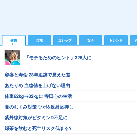
健康
芸能
ゴシップ
女子
トレンド
Y
「モテるためのヒント」326人に
容姿と寿命 28年追跡で見えた差
あたりめ 血糖値を上げない理由
体重62kg→82kgに 寺田心の生活
夏のむくみ対策 ツボ&反射区押し
紫外線対策がビタミンD不足に
緑茶を飲むと死亡リスク低まる?