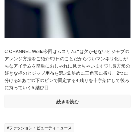
C CHANNEL World今回はムスリムには欠かせないヒジャブの
アレンジ方法をご紹介!毎日のことだからついマンネリ化しが
ちなアイテムを簡単におしゃれに見せちゃいます♡1.長方形の
好きな柄のヒジャブ用布を選ぶ2.斜めに三角形に折り、2つに
分ける3.あごの下のピンで固定する4.残りを十字架にして後ろ
に持っていく5.結び目
続きを読む
#ファッション・ビューティニュース