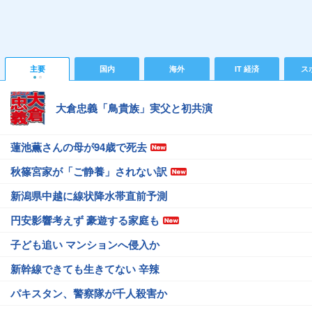
主要
国内
海外
IT 経済
ス
大倉忠義「鳥貴族」実父と初共演
蓮池薫さんの母が94歳で死去
秋篠宮家が「ご静養」されない訳
新潟県中越に線状降水帯直前予測
円安影響考えず 豪遊する家庭も
子ども追い マンションへ侵入か
新幹線できても生きてない 辛辣
パキスタン、警察隊が千人殺害か