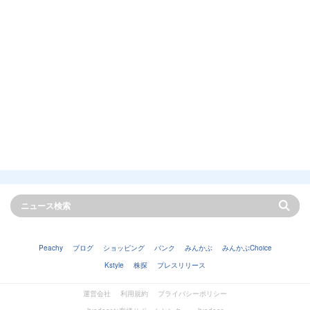
Peachy
ブログ
ショッピング
バンク
みんかぶ
みんかぶChoice
Kstyle
株探
プレスリリース
運営会社
利用規約
プライバシーポリシー