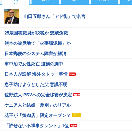
山田五郎さん「アド街」で名言
25歳国税職員が脱税か 懲戒免職
熊本の被災地で「火事場泥棒」か
日本郵便のシステム障害が解消
車中泊で女性死亡 遺族の胸中
日本人が誤解 海外タトゥー事情
息子助けようとした父 意識不明
佐野航大 PSVへの完全移籍が決定
ケニア人と結婚「差別」のリアル
花王が「焼肉店」限定オープン？
「許せない不祥事タレント」1位