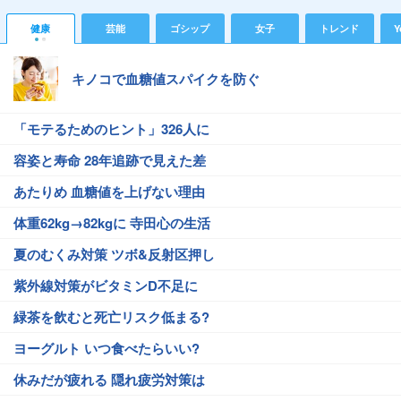
健康
芸能
ゴシップ
女子
トレンド
Y
キノコで血糖値スパイクを防ぐ
「モテるためのヒント」326人に
容姿と寿命 28年追跡で見えた差
あたりめ 血糖値を上げない理由
体重62kg→82kgに 寺田心の生活
夏のむくみ対策 ツボ&反射区押し
紫外線対策がビタミンD不足に
緑茶を飲むと死亡リスク低まる?
ヨーグルト いつ食べたらいい?
休みだが疲れる 隠れ疲労対策は