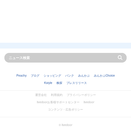
Peachy
ブログ
ショッピング
バンク
みんかぶ
みんかぶChoice
Kstyle
株探
プレスリリース
運営会社
利用規約
プライバシーポリシー
livedoorお客様サポートセンター
livedoor
コンテンツ・広告ポリシー
© livedoor