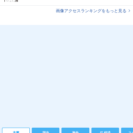
画像アクセスランキングをもっと見る
主要
国内
海外
IT 経済
ス