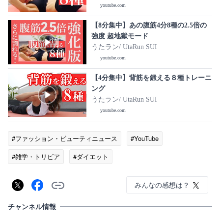
youtube.com
【8分集中】あの腹筋4分8種の2.5倍の
強度 超地獄モード
うたラン/ UtaRun SUI
youtube.com
【4分集中】背筋を鍛える８種トレーニ
ング
うたラン/ UtaRun SUI
youtube.com
#ファッション・ビューティニュース
#YouTube
#雑学・トリビア
#ダイエット
みんなの感想は？
チャンネル情報