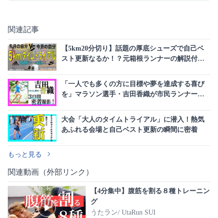
関連記事
【5km20分切り】話題の厚底シューズで自己ベ
スト更新なるか！？元箱根ランナーの解説付き
タイムトライアル
「一人でも多くの方に目標や夢を達成する喜び
を」マラソン選手・吉田香織が市民ランナーと
走る理由
大会「大人のタイムトライアル」に潜入！熱気
あふれる会場と自己ベスト更新の瞬間に密着
もっと見る
関連動画（外部リンク）
【4分集中】腹筋を割る８種トレーニン
グ
うたラン/ UtaRun SUI