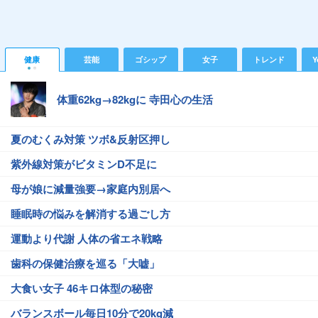
健康
芸能
ゴシップ
女子
トレンド
Y
体重62kg→82kgに 寺田心の生活
夏のむくみ対策 ツボ&反射区押し
紫外線対策がビタミンD不足に
母が娘に減量強要→家庭内別居へ
睡眠時の悩みを解消する過ごし方
運動より代謝 人体の省エネ戦略
歯科の保健治療を巡る「大嘘」
大食い女子 46キロ体型の秘密
バランスボール毎日10分で20kg減