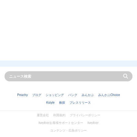
Peachy
ブログ
ショッピング
バンク
みんかぶ
みんかぶChoice
Kstyle
株探
プレスリリース
運営会社
利用規約
プライバシーポリシー
livedoorお客様サポートセンター
livedoor
コンテンツ・広告ポリシー