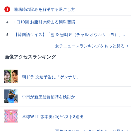
睡眠時の悩みを解消する過ごし方
3
1日10回 お腹引き締まる簡単習慣
4
【韓国語クイズ】「잘 어울려요（チャル オウルリョヨ）」の意味は？褒め言葉です♡
5
女子ニュースランキングをもっと見る
画像アクセスランキング
朝ドラ 次週予告に「ゲンナリ」
中日が新庄監督招聘を検討か
卓球WTT 張本美和がベスト8進出