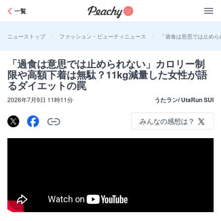
Peachy
一覧
>
>
「過食は意思では止めら
ニューストップ
ファッション・ビューティニュース
「過食は意思では止められない」カロリー制
限や高額下着は無駄？11kg減量した女性が語
るダイエットの罠
2026年7月9日 11時11分
うたラン/ UtaRun SUI
みんなの感想は？