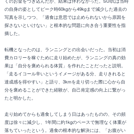
くのお金をつぎ込んだが、結果は伴わなかった。SUI氏は当時
の自身の姿としてピーク時60kgから49kgまで減少した過去の
写真を示しつつ、「過食は意思では止められないから原因を
探さないといけない」と根本的な問題に向き合う重要性を指
摘した。
転機となったのは、ランニングとの出会いだった。当初は消
費カロリーを稼ぐために走り始めたが、ランニングの真の効
果は「自分を褒められる体質」を作れたことだったと説明。
「走るイコール辛いというイメージがある分、走りきれると
達成感を得やすい」と語り、3kmを走り切った際に心から自
分を褒めることができた経験が、自己肯定感の向上に繋がっ
たと明かした。
走り始めてからも過食してしまう日はあったものの、その頻
度は徐々に減少し、1年間に約1kgのペースで無理なく体重が
落ちていったという。過食の根本的な解決には、「お腹がい