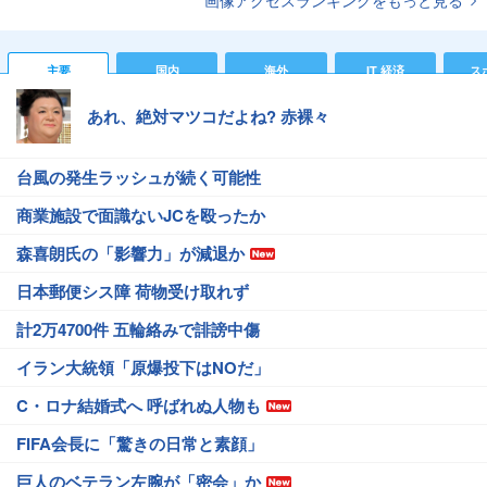
画像アクセスランキングをもっと見る
主要
国内
海外
IT 経済
ス
あれ、絶対マツコだよね? 赤裸々
台風の発生ラッシュが続く可能性
商業施設で面識ないJCを殴ったか
森喜朗氏の「影響力」が減退か
日本郵便シス障 荷物受け取れず
計2万4700件 五輪絡みで誹謗中傷
イラン大統領「原爆投下はNOだ」
C・ロナ結婚式へ 呼ばれぬ人物も
FIFA会長に「驚きの日常と素顔」
巨人のベテラン左腕が「密会」か