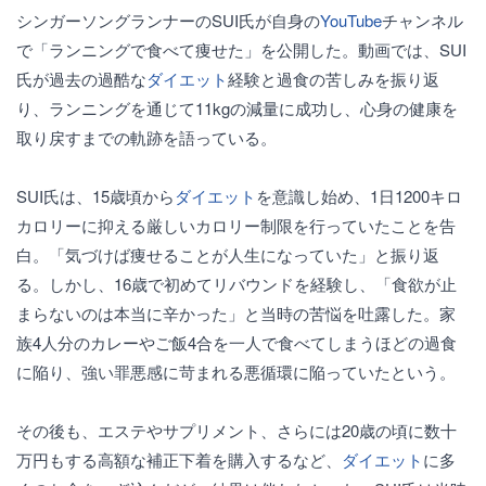
シンガーソングランナーのSUI氏が自身の
YouTube
チャンネル
で「ランニングで食べて痩せた」を公開した。動画では、SUI
氏が過去の過酷な
ダイエット
経験と過食の苦しみを振り返
り、ランニングを通じて11kgの減量に成功し、心身の健康を
取り戻すまでの軌跡を語っている。
SUI氏は、15歳頃から
ダイエット
を意識し始め、1日1200キロ
カロリーに抑える厳しいカロリー制限を行っていたことを告
白。「気づけば痩せることが人生になっていた」と振り返
る。しかし、16歳で初めてリバウンドを経験し、「食欲が止
まらないのは本当に辛かった」と当時の苦悩を吐露した。家
族4人分のカレーやご飯4合を一人で食べてしまうほどの過食
に陥り、強い罪悪感に苛まれる悪循環に陥っていたという。
その後も、エステやサプリメント、さらには20歳の頃に数十
万円もする高額な補正下着を購入するなど、
ダイエット
に多