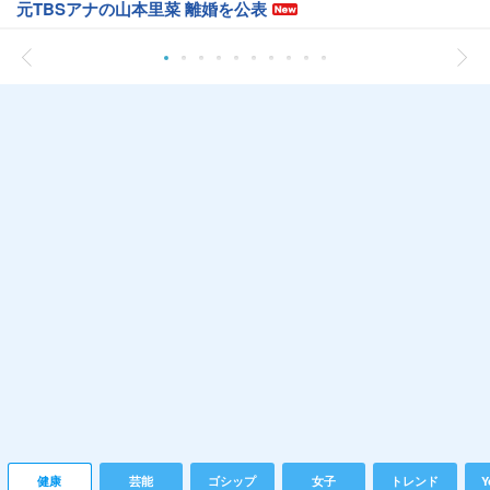
元TBSアナの山本里菜 離婚を公表
健康
芸能
ゴシップ
女子
トレンド
Y