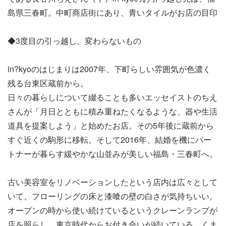
島県三春町。中町商店街にあり、青いタイルがお店の目印
◆3度目の引っ越し、変わらないもの
in?kyoのはじまりは2007年、下町らしい雰囲気が色濃く
残る台東区蔵前から。
日々の暮らしについて綴ることも多いエッセイストのちえ
さんが「月日とともに積み重ねたくなるような、器や生活
道具を提案しよう」と始めたお店。その5年後に蔵前から
すぐ近くの駒形に移転。そして2016年、結婚を機にパー
トナーが暮らす緩やかな山並みが美しい福島・三春町へ。
古い美容室をリノベーションしたという店内は広々として
いて、フローリングの床と漆喰の壁の白さが気持ちいい。
オープンの時から使い続けているというクレーンランプが
店を照らし、東京時代からお付き合いが続いている、くま