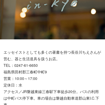
エッセイストとしても多くの著書を持つ長谷川ちえさんが
営む、器と生活道具を扱うお店。
TEL：0247-61-6650
福島県田村郡三春町中町9
営業：10:00～17:00
定休日：水
アクセス／JR磐越東線三春駅下車徒歩20分。バスの利用
は中町バス停下車。車の場合は磐越自動車道郡山東I.C.下
車