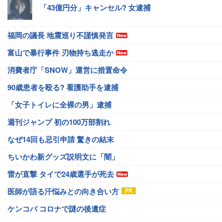
「43億円分」キャンセル? 女逮捕
福岡の議長 地震巡り不謹慎発言
富山で暴行事件 刃物持ち逃走か
消費者庁「SNOW」運営に措置命令
90歳患者を殴る? 看護助手を逮捕
「女子トイレに全裸の男」逮捕
週刊ジャンプ 初の100万部割れ
なぜ14回も忌引申請 驚きの結末
ちいかわ新グッズ説明文に「闇」
雷が直撃 タイで24歳選手が死去
医師が語る汗悩みとの向き合い方
ケンコバ コロナで謎の後遺症