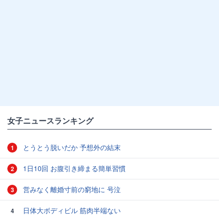
女子ニュースランキング
とうとう脱いだか 予想外の結末
1
1日10回 お腹引き締まる簡単習慣
2
営みなく離婚寸前の窮地に 号泣
3
日体大ボディビル 筋肉半端ない
4