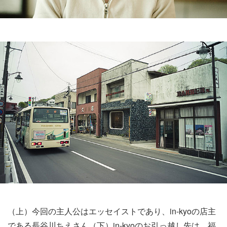
（上）今回の主人公はエッセイストであり、in-kyoの店主
である長谷川ちえさん（下）in-kyoのお引っ越し先は、福