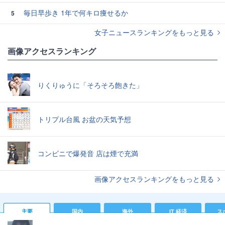
毎日早歩き 1年で何キロ痩せるか
5
女子ニュースランキングをもっと見る
画像アクセスランキング
りくりゅうに「そろそろ飽きた」
トリプル台風 お盆の天気予想
コンビニで爆発音 店は煙で充満
画像アクセスランキングをもっと見る
主要
国内
海外
IT 経済
ス