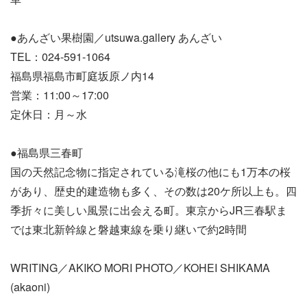
●あんざい果樹園／utsuwa.gallery あんざい
TEL：024-591-1064
福島県福島市町庭坂原ノ内14
営業：11:00～17:00
定休日：月～水
●福島県三春町
国の天然記念物に指定されている滝桜の他にも1万本の桜
があり、歴史的建造物も多く、その数は20ケ所以上も。四
季折々に美しい風景に出会える町。東京からJR三春駅ま
では東北新幹線と磐越東線を乗り継いで約2時間
WRITING／AKIKO MORI PHOTO／KOHEI SHIKAMA
(akaoni)