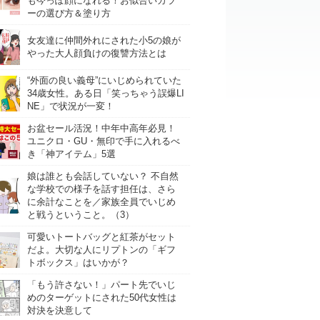
も今っぽ顔になれる！お似合いカラ
ーの選び方＆塗り方
女友達に仲間外れにされた小5の娘が
やった大人顔負けの復讐方法とは
“外面の良い義母”にいじめられていた
34歳女性。ある日「笑っちゃう誤爆LI
NE」で状況が一変！
お盆セール活況！中年中高年必見！
ユニクロ・GU・無印で手に入れるべ
き「神アイテム」5選
娘は誰とも会話していない？ 不自然
な学校での様子を話す担任は、さら
に余計なことを／家族全員でいじめ
と戦うということ。（3）
可愛いトートバッグと紅茶がセット
だよ。大切な人にリプトンの「ギフ
トボックス」はいかが？
「もう許さない！」パート先でいじ
めのターゲットにされた50代女性は
対決を決意して