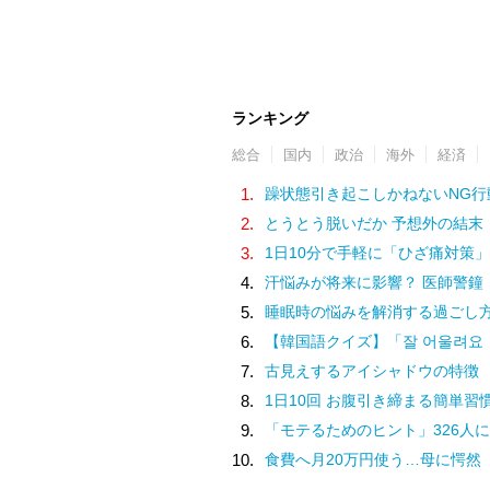
ランキング
総合
国内
政治
海外
経済
1.
躁状態引き起こしかねないNG行
2.
とうとう脱いだか 予想外の結末
3.
1日10分で手軽に「ひざ痛対策」
4.
汗悩みが将来に影響？ 医師警鐘
5.
睡眠時の悩みを解消する過ごし
6.
【韓国語クイズ】「잘 어울려요（チャル オウルリョヨ）」の意味は
7.
古見えするアイシャドウの特徴
8.
1日10回 お腹引き締まる簡単習
9.
「モテるためのヒント」326人に
10.
食費へ月20万円使う…母に愕然