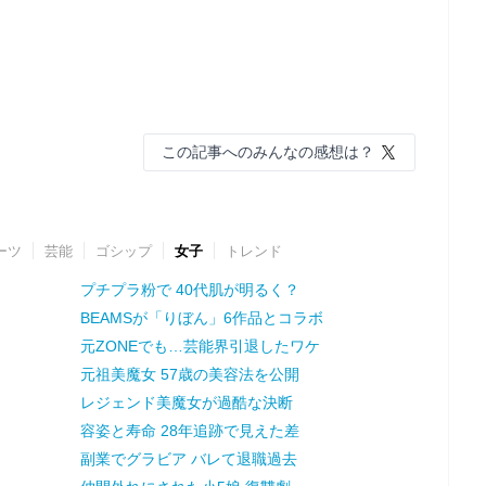
この記事へのみんなの感想は？
ーツ
芸能
ゴシップ
女子
トレンド
プチプラ粉で 40代肌が明るく？
BEAMSが「りぼん」6作品とコラボ
元ZONEでも…芸能界引退したワケ
元祖美魔女 57歳の美容法を公開
レジェンド美魔女が過酷な決断
容姿と寿命 28年追跡で見えた差
副業でグラビア バレて退職過去