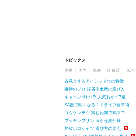
トピックス
主要
国内
海外
IT 経済
スポ
古見えするアイシャドウの特徴
接待のプロ 帰省手土産の選び方
キャベツ×豚バラ 人気おかず7選
SA飯で眠くなる？ドライブ食事術
コウケンテツ 鶏むね肉で鶏マヨ
プッチンプリン 凍らせ夏仕様
帰省ポロシャツ 選び方の要点