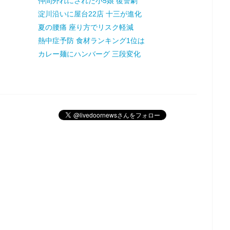
仲間外れにされた小5娘 復讐劇
淀川沿いに屋台22店 十三が進化
夏の腰痛 座り方でリスク軽減
熱中症予防 食材ランキング1位は
カレー麺にハンバーグ 三段変化