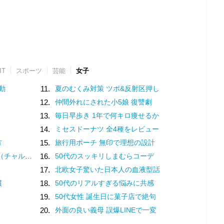
IT
スポーツ
芸能
女子
動
11.
夏のむくみ対策 ツボ&反射区押し
12.
仲間外れにされた小5娘 復讐劇
13.
毎日早歩き 1年で何キロ痩せるか
14.
ミセスドーナツ 全4種をレビュー
方
15.
旅行用ポーチ 無印で理想の設計
？褒め言葉です♡
16.
50代のスッキリしまむらコーデ
17.
北欧女子驚いた日本人の血液型話
慣
18.
50代のリアルすぎる悩みに共感
19.
50代女性 誕生日に菓子店で絶句
20.
外面の良い義母 誤爆LINEで一変