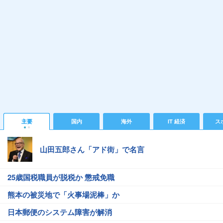
主要
国内
海外
IT 経済
ス
山田五郎さん「アド街」で名言
25歳国税職員が脱税か 懲戒免職
熊本の被災地で「火事場泥棒」か
日本郵便のシステム障害が解消