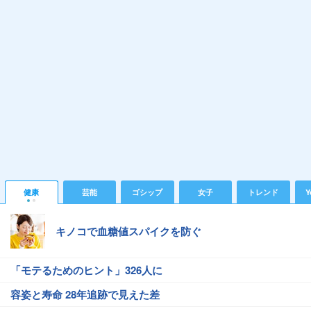
健康
芸能
ゴシップ
女子
トレンド
Y
キノコで血糖値スパイクを防ぐ
「モテるためのヒント」326人に
容姿と寿命 28年追跡で見えた差