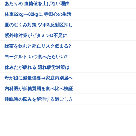
あたりめ 血糖値を上げない理由
体重62kg→82kgに 寺田心の生活
夏のむくみ対策 ツボ&反射区押し
紫外線対策がビタミンD不足に
緑茶を飲むと死亡リスク低まる?
ヨーグルト いつ食べたらいい?
休みだが疲れる 隠れ疲労対策は
母が娘に減量強要→家庭内別居へ
内科医が低糖質麺を食べ比べ検証
睡眠時の悩みを解消する過ごし方