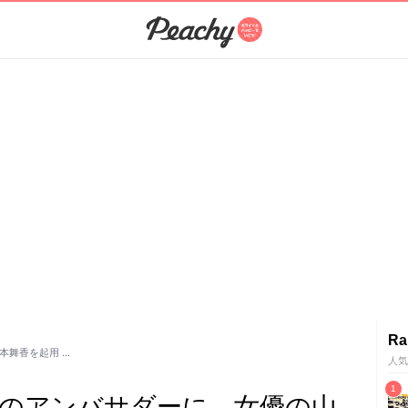
Ra
本舞香を起用 …
人気
ンドのアンバサダーに、女優の山