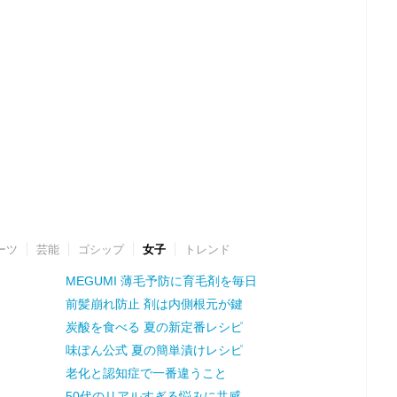
ーツ
芸能
ゴシップ
女子
トレンド
MEGUMI 薄毛予防に育毛剤を毎日
前髪崩れ防止 剤は内側根元が鍵
炭酸を食べる 夏の新定番レシピ
味ぽん公式 夏の簡単漬けレシピ
老化と認知症で一番違うこと
50代のリアルすぎる悩みに共感