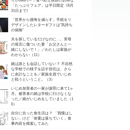
りが896円～！食べ応え抜群のお得な
「たっぷりフェア」は平日限定《8月
31日まで》
「世界から後悔を減らす」手紙をリ
デザインしたレターギフトは“気持ち
の保険”
夫を探しているだけなのに…。実母
の発言に傷ついた妻「お父さんと一
緒にしないで！」／わたしは家族が
わからない（11）
娘は誰とも会話していない？ 不自然
な学校での様子を話す担任は、さら
に余計なことを／家族全員でいじめ
と戦うということ。（3）
いじめ加害者の一家が謝罪に来て1ヶ
月。被害者の娘は学校に行けなくな
った／娘がいじめをしていました（1
0）
自分に合った食生活は？ 「我慢はし
ない」けど「体重は落ちていく」食
事内容を模索してみた