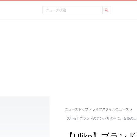
ニューストップ
ライフスタイルニュース
>
>
【Ulike】ブランドのアンバサダーに、女優の山
【Ulike】ブラ