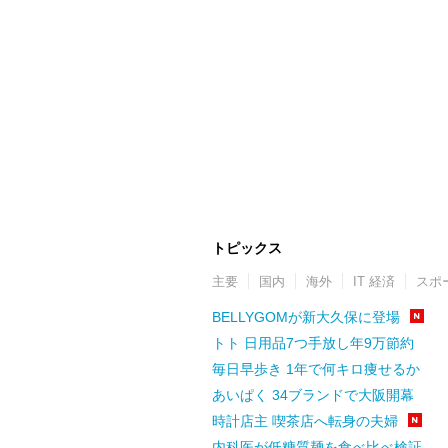
トピックス
主要
国内
海外
IT 経済
スポ
BELLYGOMが新大久保に登場
トト 日用品7つ手放し年9万節約
毎日早歩き 1年で何キロ痩せるか
あいぱく 34ブランドで大阪開幕
時計店主 喫茶店へ転身の夫婦
内科医が低糖質麺を食べ比べ検証