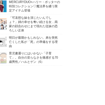
MERCURYDUO×ハリー・ポッターの
特別コレクション♡魔法界を纏う限
定アイテム登場
「可哀想な妹を演じたいんでし
ょ？」姉の幸せを奪い続ける女…両
家の顔合わせにまで現れた従妹の恐
ろしい正体
明日が最期かもしれない。弟を突然
亡くした私が「死」の準備をする理
由
育児書通りにはいかない「子育
て」。自分の至らなさを痛感する70
歳男性／ハルとゲン（6）