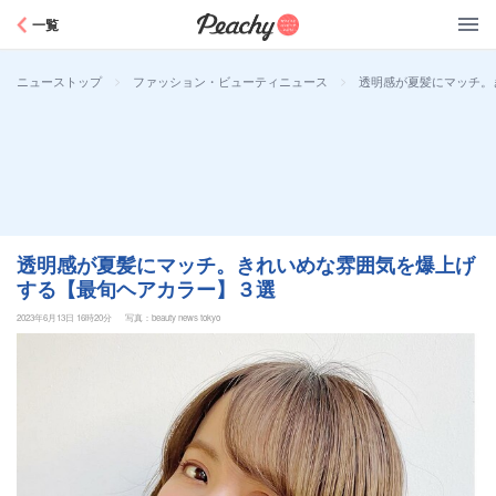
Peachy
一覧
>
>
透明感が夏髪にマッチ。
ニューストップ
ファッション・ビューティニュース
透明感が夏髪にマッチ。きれいめな雰囲気を爆上げ
する【最旬ヘアカラー】３選
2023年6月13日 16時20分
写真：beauty news tokyo