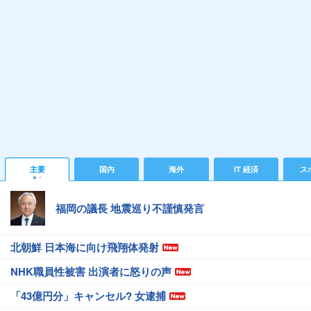
主要
国内
海外
IT 経済
ス
福岡の議長 地震巡り不謹慎発言
北朝鮮 日本海に向け飛翔体発射
NHK職員性被害 出演者に怒りの声
「43億円分」キャンセル? 女逮捕