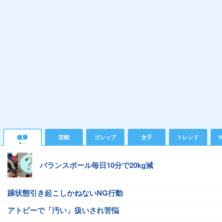
健康
芸能
ゴシップ
女子
トレンド
Y
バランスボール毎日10分で20kg減
躁状態引き起こしかねないNG行動
アトピーで「汚い」扱いされ苦悩