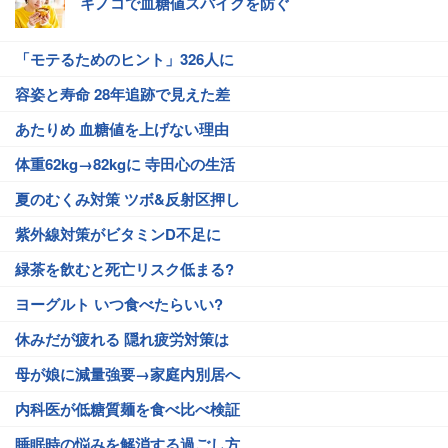
キノコで血糖値スパイクを防ぐ
「モテるためのヒント」326人に
容姿と寿命 28年追跡で見えた差
あたりめ 血糖値を上げない理由
体重62kg→82kgに 寺田心の生活
夏のむくみ対策 ツボ&反射区押し
紫外線対策がビタミンD不足に
緑茶を飲むと死亡リスク低まる?
ヨーグルト いつ食べたらいい?
休みだが疲れる 隠れ疲労対策は
母が娘に減量強要→家庭内別居へ
内科医が低糖質麺を食べ比べ検証
睡眠時の悩みを解消する過ごし方