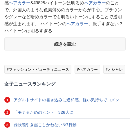
感
ヘアカラー
&#9825ハイトーンは明るめ
ヘアカラー
のこと
で、外国人のような色素薄めのカラーからが中心。ブラウン
やグレーなど暗めカラーでも明るいトーンにすることで透明
感が生まれます。 ハイトーンの
ヘアカラー
、派手すぎない？
ハイトーンは明るすぎる
続きを読む
#ファッション・ビューティニュース
#ヘアカラー
#オシャレ
女子ニュースランキング
アダルトサイトの書き込みに違和感。軽い気持ちでコメントしてみると…／近畿地方のある場所について（1）
1
「モテるためのヒント」326人に
2
躁状態引き起こしかねないNG行動
3