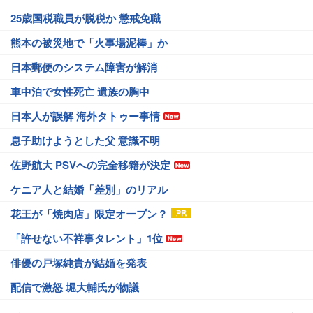
25歳国税職員が脱税か 懲戒免職
熊本の被災地で「火事場泥棒」か
日本郵便のシステム障害が解消
車中泊で女性死亡 遺族の胸中
日本人が誤解 海外タトゥー事情
息子助けようとした父 意識不明
佐野航大 PSVへの完全移籍が決定
ケニア人と結婚「差別」のリアル
花王が「焼肉店」限定オープン？
「許せない不祥事タレント」1位
俳優の戸塚純貴が結婚を発表
配信で激怒 堀大輔氏が物議