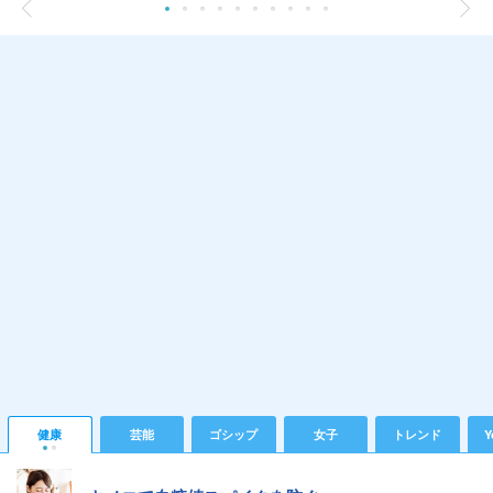
健康
芸能
ゴシップ
女子
トレンド
Y