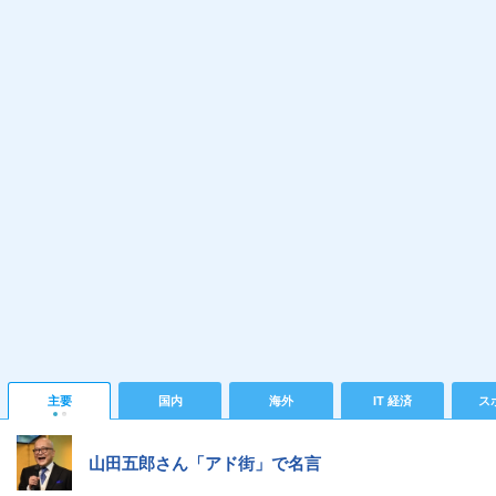
主要
国内
海外
IT 経済
ス
山田五郎さん「アド街」で名言