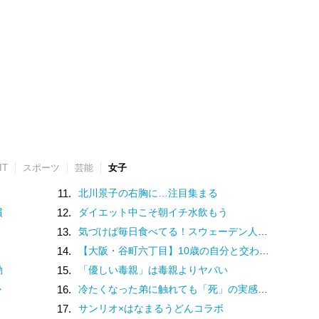
IT
スポーツ
芸能
女子
11.
北川景子の右胸に…注目集まる
慣
12.
ダイエット中こそ朝イチ水飲もう
13.
気づけば毎日食べてる！スウェーデン人漫画家がリピートし続ける日本の定番食
14.
【大阪・谷町六丁目】10歳の自分と交わした約束。名店での猛修業を経てオープンした「ma journée（マジョルネ）」が提案する、日常に寄り添うフランス菓子
動
15.
「優しい毒親」は毒親よりヤバい
か
16.
冷たくなった弟に触れても「死」の実感がなかった姉。納棺の時に現実を突きつけられて
17.
サンリオ×はなまるうどんコラボ