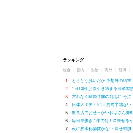
ランキング
総合
国内
政治
海外
経済
1.
とうとう脱いだか 予想外の結末
2.
1日10回 お腹引き締まる簡単習
3.
営みなく離婚寸前の窮地に 号泣
4.
日体大ボディビル 筋肉半端ない
5.
飲食店でおせっかいおばさん発
6.
毎日早歩き 1年で何キロ痩せる
7.
夜に炭水化物抜かない 痩せ習慣