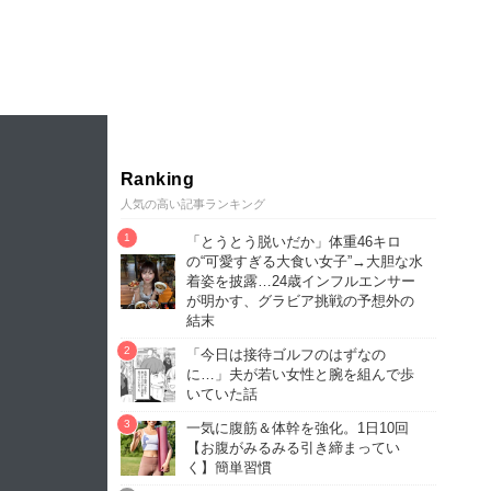
Ranking
人気の高い記事ランキング
「とうとう脱いだか」体重46キロ
の“可愛すぎる大食い女子”→大胆な水
着姿を披露…24歳インフルエンサー
が明かす、グラビア挑戦の予想外の
結末
「今日は接待ゴルフのはずなの
に…」夫が若い女性と腕を組んで歩
いていた話
一気に腹筋＆体幹を強化。1日10回
【お腹がみるみる引き締まってい
く】簡単習慣