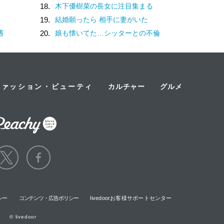
18.
木下優樹菜の長女に注目集まる
19.
結婚願ったら 相手に妻がいた
遇
20.
娘も懐いてた…シッターとの不倫
ファッション・ビューティ
カルチャー
グルメ
シー
コンテンツ・広告ポリシー
livedoorお客様サポートセンター
© livedoor