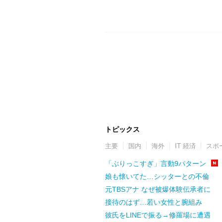
トピックス
主要
国内
海外
IT 経済
スポ
「ぶりっこすぎ」言動9パターン
娘も懐いてた…シッターとの不倫
元TBSアナ なぜ被爆体験伝承者に
接待のはず…若い女性と腕組み
彼氏をLINEで振る→修羅場に遭遇