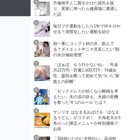
不倫相手と二股をかけた彼氏を振
り、実家に帰ったら修羅場に遭遇し
た話
毎日プチ運動をしたら1年で何キロや
せる？習慣化したい運動を紹介
朝一番にコップ１杯の水、飲んで
る？ダイエット中こそ見直したい“朝
の水分補給習慣”
「ばぁば、もう行かないね」〈年金
月22万円・貯蓄1,600万円〉74歳女
性…援助を断って初めて気づいた“家
族との距離”
「セックスレスが続くなら離婚を考
えたい」夫の涙の訴え…夫婦の危機
を救った“4つのルール”とは？
サンリオ はなまるおばけ＆「はなま
るうどん」がコラボ！ 大海老天が3
本のった限定メニューが特別価格で
お得
「3回焼いたのに全然白い」高須幹