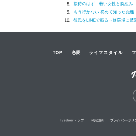
8.
接待のはず…若い女性と腕組み
9.
もう行かない 初めて知った距離
10.
彼氏をLINEで振る→修羅場に遭
TOP
恋愛
ライフスタイル
livedoorトップ
利用規約
プライバシーポリ