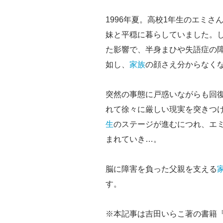
1996年夏。高校1年生のエミさ
妹と平穏に暮らしていました。
た影響で、半身まひや失語症の
如し、
家族
の顔さえ分からなく
突然の事態に戸惑いながらも回
れて徐々に厳しい現実を突きつ
生
のステージが進むにつれ、エ
まれていき…。
脳に障害を負った父親を支える
す。
※本記事は吉田いらこ著の書籍