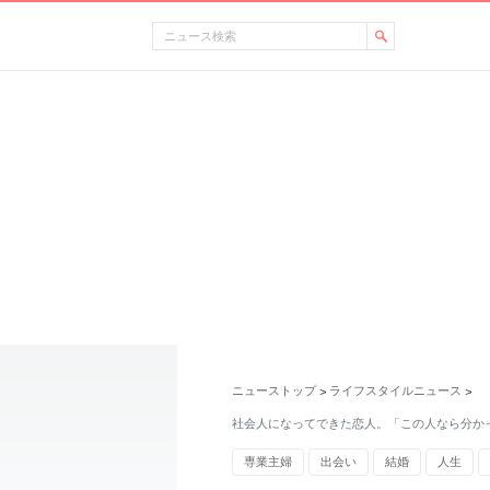
ニューストップ
ライフスタイルニュース
>
>
社会人になってできた恋人。「この人なら分か
専業主婦
出会い
結婚
人生