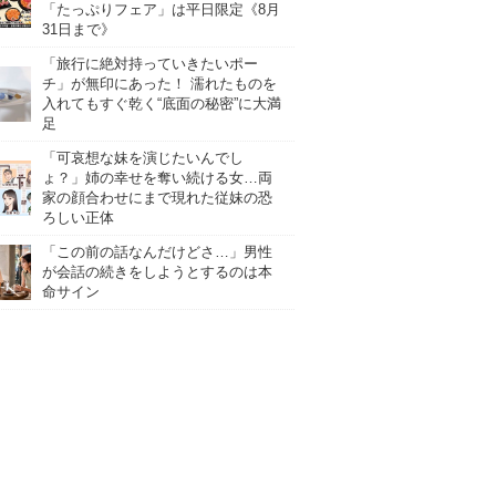
「たっぷりフェア」は平日限定《8月
31日まで》
「旅行に絶対持っていきたいポー
チ」が無印にあった！ 濡れたものを
入れてもすぐ乾く“底面の秘密”に大満
足
「可哀想な妹を演じたいんでし
ょ？」姉の幸せを奪い続ける女…両
家の顔合わせにまで現れた従妹の恐
ろしい正体
「この前の話なんだけどさ…」男性
が会話の続きをしようとするのは本
命サイン