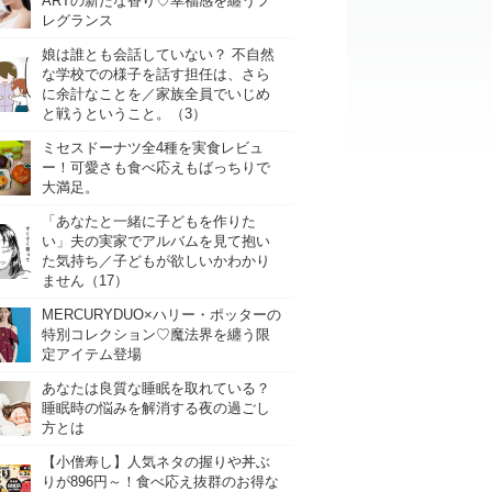
ARTの新たな香り♡幸福感を纏うフ
レグランス
娘は誰とも会話していない？ 不自然
な学校での様子を話す担任は、さら
に余計なことを／家族全員でいじめ
と戦うということ。（3）
ミセスドーナツ全4種を実食レビュ
ー！可愛さも食べ応えもばっちりで
大満足。
「あなたと一緒に子どもを作りた
い」夫の実家でアルバムを見て抱い
た気持ち／子どもが欲しいかわかり
ません（17）
MERCURYDUO×ハリー・ポッターの
特別コレクション♡魔法界を纏う限
定アイテム登場
あなたは良質な睡眠を取れている？
睡眠時の悩みを解消する夜の過ごし
方とは
【小僧寿し】人気ネタの握りや丼ぶ
りが896円～！食べ応え抜群のお得な