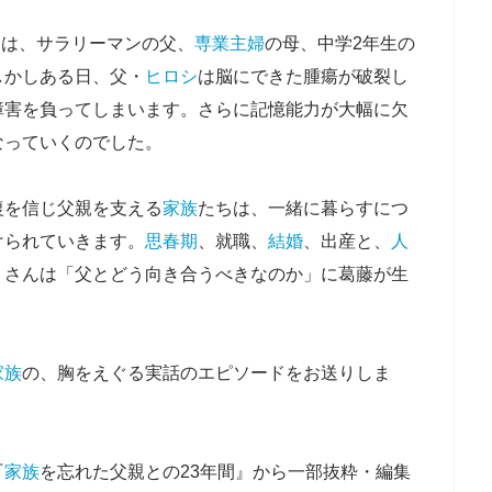
んは、サラリーマンの父、
専業主婦
の母、中学2年生の
しかしある日、父・
ヒロシ
は脳にできた腫瘍が破裂し
障害を負ってしまいます。さらに記憶能力が大幅に欠
なっていくのでした。
復を信じ父親を支える
家族
たちは、一緒に暮らすにつ
けられていきます。
思春期
、就職、
結婚
、出産と、
人
ミさんは「父とどう向き合うべきなのか」に葛藤が生
家族
の、胸をえぐる実話のエピソードをお送りしま
『
家族
を忘れた父親との23年間』から一部抜粋・編集