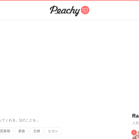
Ra
ってくれる」父のことを…
人気
思春期
家族
主婦
ヒロシ