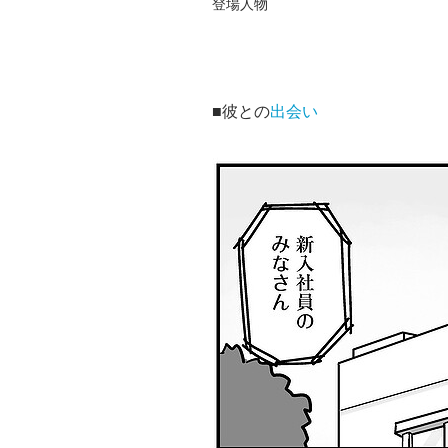
登場人物
■彼との
出会い