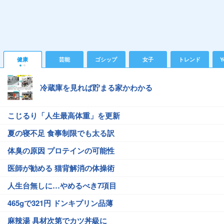
健康
芸能
ゴシップ
女子
トレンド
Y
冷蔵庫を見れば貯まる家かわかる
こじるり「人生最高体重」を更新
夏の寝不足 食事制限でも太る訳
体臭の原因 プロテインの可能性
医師が勧める 猫背解消の体操術
人生台無しに…やめるべき7項目
465gで321円 ドンキプリン品薄
麻辣湯 具材次第でカツ丼級に