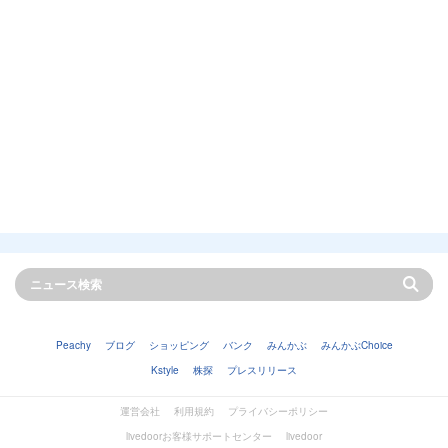
Peachy
ブログ
ショッピング
バンク
みんかぶ
みんかぶChoice
Kstyle
株探
プレスリリース
運営会社
利用規約
プライバシーポリシー
livedoorお客様サポートセンター
livedoor