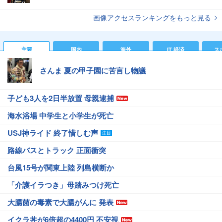
画像アクセスランキングをもっと見る
主要
国内
海外
IT 経済
ス
さんま 夏の甲子園に苦言し物議
子ども3人を2日半放置 母親逮捕
海水浴場 中学生と小学生が死亡
USJ神ライド 終了惜しむ声
路線バスとトラック 正面衝突
台風15号が関東上陸 列島横断か
「介護イラつき」母踏みつけ死亡
大腸菌の毒素で大腸がんに 発表
イクラ丼が6倍超の4400円 不安視