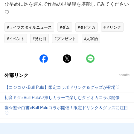
ひ早めに足を運んで作品の世界観を堪能してみてください
♡
#ライフスタイルニュース
#ダム
#タピオカ
#ドリンク
#イベント
#見た目
#プレゼント
#太宰治
外部リンク
cocotte
【コジコジ×Bull Pulu】限定コラボドリンク＆グッズが登場♡
初音ミク×Bull Pulu♡推しカラーで楽しむタピオカコラボ開催
幽☆遊☆白書×Bull Puluコラボ開催！限定ドリンク＆グッズに注目
♡