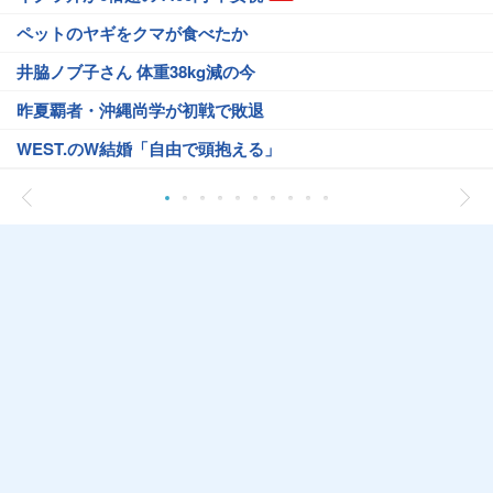
ペットのヤギをクマが食べたか
井脇ノブ子さん 体重38kg減の今
昨夏覇者・沖縄尚学が初戦で敗退
WEST.のW結婚「自由で頭抱える」