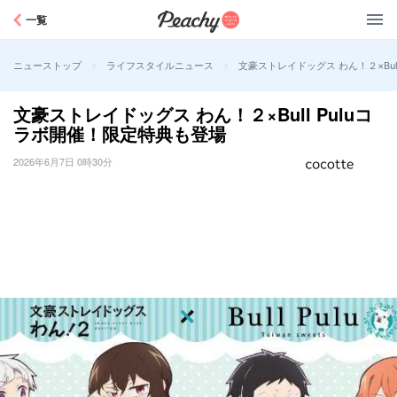
Peachy
一覧
>
>
文豪ストレイドッグス わん！２×Bul
ニューストップ
ライフスタイルニュース
文豪ストレイドッグス わん！２×Bull Puluコ
ラボ開催！限定特典も登場
2026年6月7日 0時30分