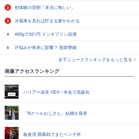
初体験の翌朝「本当に悔しい」
2
冷蔵庫を見れば貯まる家かわかる
3
465gで321円 ドンキプリン品薄
4
汗悩みが将来に影響？ 医師警鐘
5
女子ニュースランキングをもっと見る
画像アクセスランキング
ハリアー改良 HEV一本化で高級化
「Nクールおじさん」結婚を発表
板倉滉 開幕戦でまたベンチ外