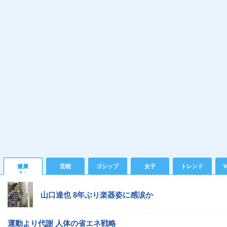
健康
芸能
ゴシップ
女子
トレンド
Y
山口達也 8年ぶり楽器姿に感涙か
運動より代謝 人体の省エネ戦略