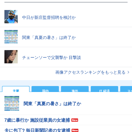
中日が新庄監督招聘を検討か
関東「真夏の暑さ」は終了か
チェーンソーで父襲撃か 目撃談
画像アクセスランキングをもっと見る
主要
国内
海外
IT 経済
ス
関東「真夏の暑さ」は終了か
7歳に暴行か 施設従業員の女逮捕
夫に包丁? 毎日新聞記者の女逮捕