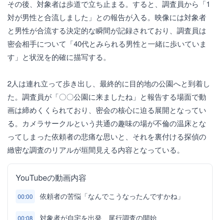
その後、対象者は歩道で立ち止まる。すると、調査員から「1
対が男性と合流しました」との報告が入る。映像には対象者
と男性が合流する決定的な瞬間が記録されており、調査員は
密会相手について「40代とみられる男性と一緒に歩いていま
す」と状況を的確に描写する。
2人は連れ立って歩き出し、最終的に目的地の公園へと到着し
た。調査員が「〇〇公園に来ましたね」と報告する場面で動
画は締めくくられており、密会の核心に迫る展開となってい
る。カメラサークルという共通の趣味の場が不倫の温床とな
ってしまった依頼者の悲痛な思いと、それを裏付ける探偵の
緻密な調査のリアルが垣間見える内容となっている。
YouTubeの動画内容
依頼者の苦悩「なんでこうなったんですかね」
00:00
対象者が自宅を出発、尾行調査の開始
00:08