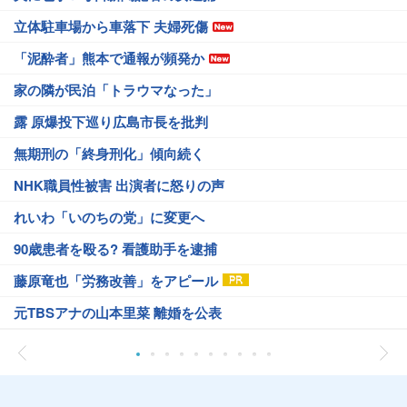
立体駐車場から車落下 夫婦死傷
「泥酔者」熊本で通報が頻発か
家の隣が民泊「トラウマなった」
露 原爆投下巡り広島市長を批判
無期刑の「終身刑化」傾向続く
NHK職員性被害 出演者に怒りの声
れいわ「いのちの党」に変更へ
90歳患者を殴る? 看護助手を逮捕
藤原竜也「労務改善」をアピール
元TBSアナの山本里菜 離婚を公表