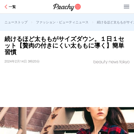
Peachy
一覧
>
>
続けるほど太ももがサイ
ニューストップ
ファッション・ビューティニュース
続けるほど太ももがサイズダウン。１日１セ
ット【贅肉の付きにくい太ももに導く】簡単
習慣
2024年2月14日 3時20分