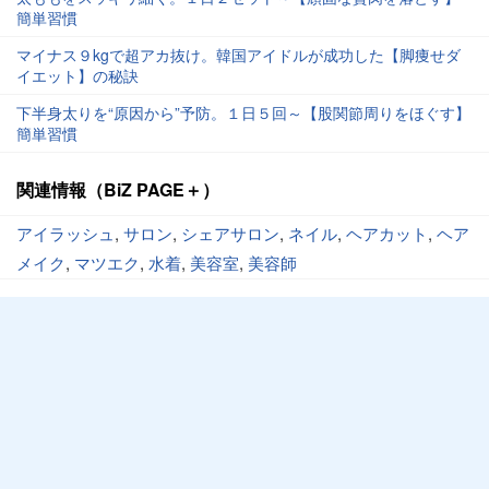
簡単習慣
マイナス９kgで超アカ抜け。韓国アイドルが成功した【脚痩せダ
イエット】の秘訣
下半身太りを“原因から”予防。１日５回～【股関節周りをほぐす】
簡単習慣
関連情報（BiZ PAGE＋）
アイラッシュ
,
サロン
,
シェアサロン
,
ネイル
,
ヘアカット
,
ヘア
メイク
,
マツエク
,
水着
,
美容室
,
美容師