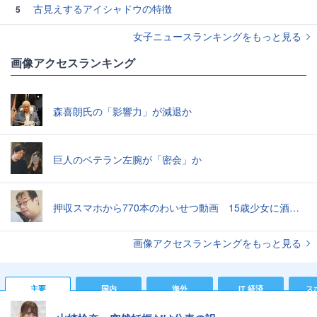
古見えするアイシャドウの特徴
5
女子ニュースランキングをもっと見る
画像アクセスランキング
森喜朗氏の「影響力」が減退か
巨人のベテラン左腕が「密会」か
押収スマホから770本のわいせつ動画 15歳少女に酒と薬飲ませ性的暴行か 54歳男を再逮捕 「薬もありますよ」とSNSで誘い出し
画像アクセスランキングをもっと見る
主要
国内
海外
IT 経済
ス