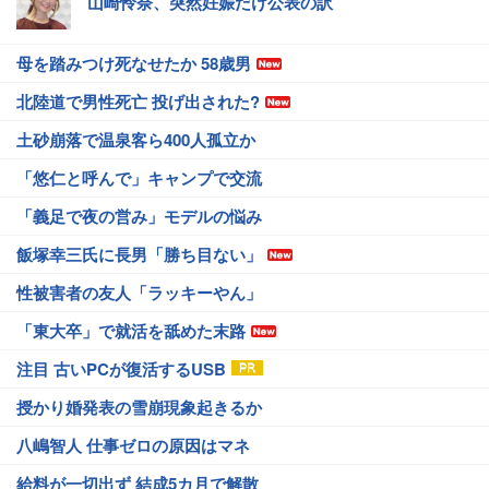
山崎怜奈、突然妊娠だけ公表の訳
母を踏みつけ死なせたか 58歳男
北陸道で男性死亡 投げ出された?
土砂崩落で温泉客ら400人孤立か
「悠仁と呼んで」キャンプで交流
「義足で夜の営み」モデルの悩み
飯塚幸三氏に長男「勝ち目ない」
性被害者の友人「ラッキーやん」
「東大卒」で就活を舐めた末路
注目 古いPCが復活するUSB
授かり婚発表の雪崩現象起きるか
八嶋智人 仕事ゼロの原因はマネ
給料が一切出ず 結成5カ月で解散