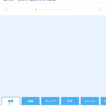
健康
芸能
ゴシップ
女子
トレンド
Y