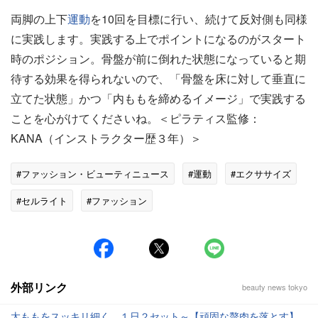
両脚の上下
運動
を10回を目標に行い、続けて反対側も同様
に実践します。実践する上でポイントになるのがスタート
時のポジション。骨盤が前に倒れた状態になっていると期
待する効果を得られないので、「骨盤を床に対して垂直に
立てた状態」かつ「内ももを締めるイメージ」で実践する
ことを心がけてくださいね。＜ピラティス監修：
KANA（インストラクター歴３年）＞
#ファッション・ビューティニュース
#運動
#エクササイズ
#セルライト
#ファッション
外部リンク
beauty news tokyo
太ももをスッキリ細く。１日２セット～【頑固な贅肉を落とす】