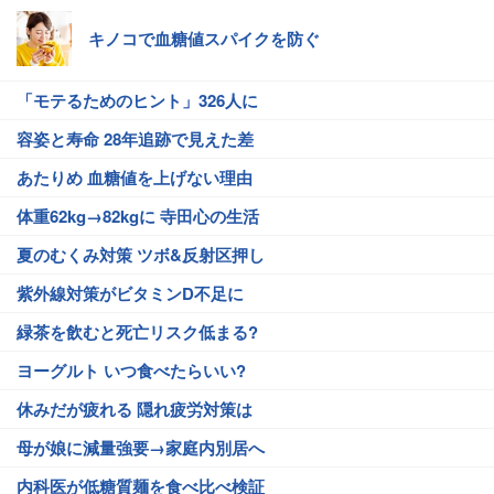
キノコで血糖値スパイクを防ぐ
「モテるためのヒント」326人に
容姿と寿命 28年追跡で見えた差
あたりめ 血糖値を上げない理由
体重62kg→82kgに 寺田心の生活
夏のむくみ対策 ツボ&反射区押し
紫外線対策がビタミンD不足に
緑茶を飲むと死亡リスク低まる?
ヨーグルト いつ食べたらいい?
休みだが疲れる 隠れ疲労対策は
母が娘に減量強要→家庭内別居へ
内科医が低糖質麺を食べ比べ検証