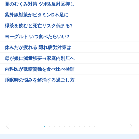
夏のむくみ対策 ツボ&反射区押し
紫外線対策がビタミンD不足に
緑茶を飲むと死亡リスク低まる?
ヨーグルト いつ食べたらいい?
休みだが疲れる 隠れ疲労対策は
母が娘に減量強要→家庭内別居へ
内科医が低糖質麺を食べ比べ検証
睡眠時の悩みを解消する過ごし方