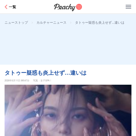
Peachy
一覧
>
>
タトゥー疑惑も炎上せず…違いは
ニューストップ
カルチャーニュース
タトゥー疑惑も炎上せず…違いは
2026年6月11日 8時47分
写真：女子SPA！