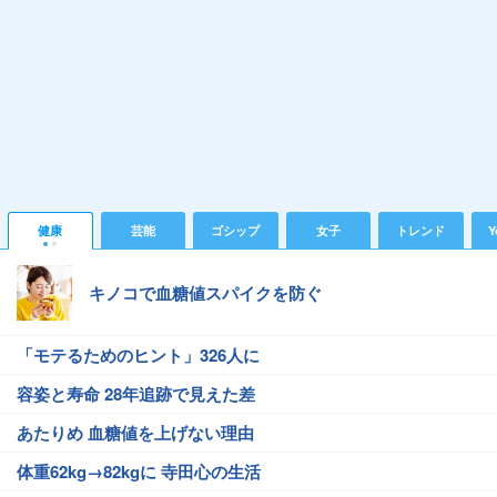
健康
芸能
ゴシップ
女子
トレンド
Y
キノコで血糖値スパイクを防ぐ
「モテるためのヒント」326人に
容姿と寿命 28年追跡で見えた差
あたりめ 血糖値を上げない理由
体重62kg→82kgに 寺田心の生活