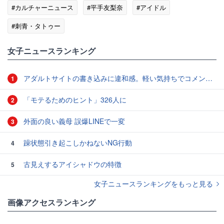
#カルチャーニュース
#平手友梨奈
#アイドル
#刺青・タトゥー
女子ニュースランキング
アダルトサイトの書き込みに違和感。軽い気持ちでコメントしてみると…／近畿地方のある場所について（1）
1
「モテるためのヒント」326人に
2
外面の良い義母 誤爆LINEで一変
3
躁状態引き起こしかねないNG行動
4
古見えするアイシャドウの特徴
5
女子ニュースランキングをもっと見る
画像アクセスランキング