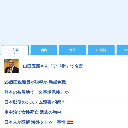
主要
国内
海外
IT 経済
ス
山田五郎さん「アド街」で名言
25歳国税職員が脱税か 懲戒免職
熊本の被災地で「火事場泥棒」か
日本郵便のシステム障害が解消
車中泊で女性死亡 遺族の胸中
日本人が誤解 海外タトゥー事情