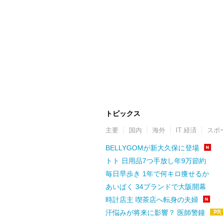
トピックス
主要
国内
海外
IT 経済
スポ
BELLYGOMが新大久保に登場
トト 日用品7つ手放し年9万節約
毎日早歩き 1年で何キロ痩せるか
あいぱく 34ブランドで大阪開幕
時計店主 喫茶店へ転身の夫婦
汗悩みが将来に影響？ 医師警鐘