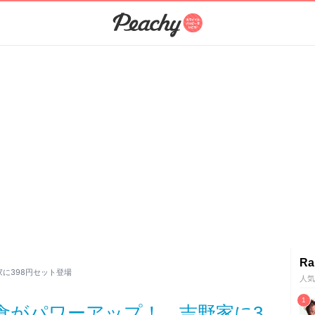
Ra
に398円セット登場
人気
朝食がパワーアップ！ 吉野家に3