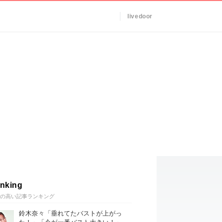
livedoor
nking
の高い記事ランキング
鈴木奈々「垂れてたバストが上がっ