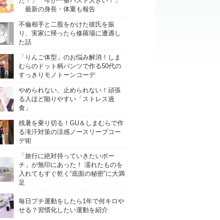
た！」「今が一番バスト大きい！」
最新の身長・体重も報告
不倫相手と二股をかけた彼氏を振
り、実家に帰ったら修羅場に遭遇し
た話
「りんご体型」のお悩み解消！しま
むらのドット柄パンツで作る50代の
すっきりモノトーンコーデ
やめられない、止められない！頑張
る人ほど陥りやすい「ストレス過
食」
残暑を乗り切る！GU＆しまむらで作
る滝汗対策の涼感ノースリーブコー
デ術
「旅行に絶対持っていきたいポー
チ」が無印にあった！ 濡れたものを
入れてもすぐ乾く“底面の秘密”に大満
足
毎日プチ運動をしたら1年で何キロや
せる？習慣化したい運動を紹介