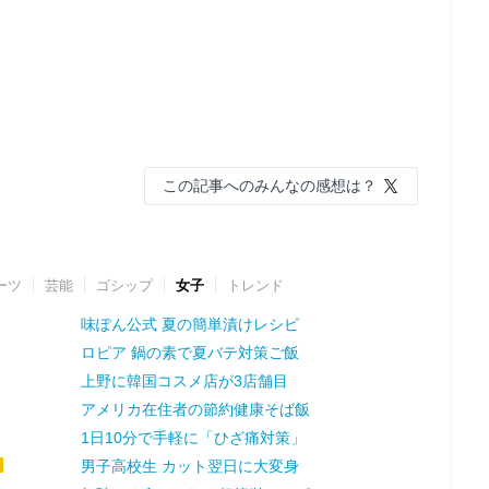
この記事へのみんなの感想は？
ーツ
芸能
ゴシップ
女子
トレンド
味ぽん公式 夏の簡単漬けレシピ
ロピア 鍋の素で夏バテ対策ご飯
上野に韓国コスメ店が3店舗目
アメリカ在住者の節約健康そば飯
1日10分で手軽に「ひざ痛対策」
男子高校生 カット翌日に大変身