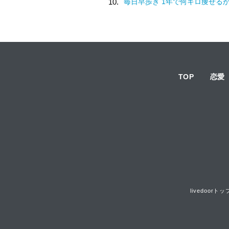
10.
毎日早歩き 1年で何キロ痩せる
TOP
恋愛
livedoorトッ