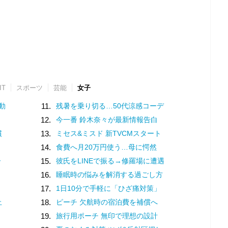
IT
スポーツ
芸能
女子
動
11.
残暑を乗り切る…50代涼感コーデ
12.
今一番 鈴木奈々が最新情報告白
慣
13.
ミセス&ミスド 新TVCMスタート
14.
食費へ月20万円使う…母に愕然
ー
15.
彼氏をLINEで振る→修羅場に遭遇
16.
睡眠時の悩みを解消する過ごし方
17.
1日10分で手軽に「ひざ痛対策」
止
18.
ピーチ 欠航時の宿泊費を補償へ
19.
旅行用ポーチ 無印で理想の設計