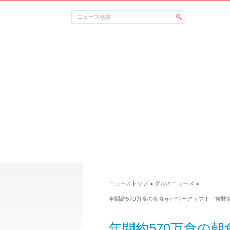
ニューストップ
グルメニュース
>
>
年間約570万食の朝食がパワーアップ！ 吉野家
年間約570万食の