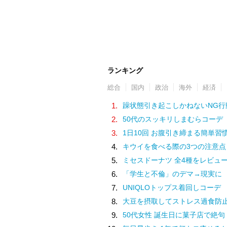
ランキング
総合
国内
政治
海外
経済
1.
躁状態引き起こしかねないNG行
2.
50代のスッキリしまむらコーデ
3.
1日10回 お腹引き締まる簡単習
4.
キウイを食べる際の3つの注意点
5.
ミセスドーナツ 全4種をレビュ
6.
「学生と不倫」のデマ→現実に
7.
UNIQLOトップス着回しコーデ
8.
大豆を摂取してストレス過食防
9.
50代女性 誕生日に菓子店で絶句