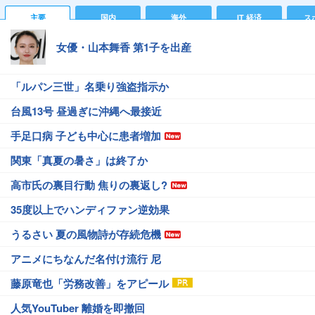
主要
国内
海外
IT 経済
ス
女優・山本舞香 第1子を出産
「ルパン三世」名乗り強盗指示か
台風13号 昼過ぎに沖縄へ最接近
手足口病 子ども中心に患者増加
関東「真夏の暑さ」は終了か
高市氏の裏目行動 焦りの裏返し?
35度以上でハンディファン逆効果
うるさい 夏の風物詩が存続危機
アニメにちなんだ名付け流行 尼
藤原竜也「労務改善」をアピール
人気YouTuber 離婚を即撤回