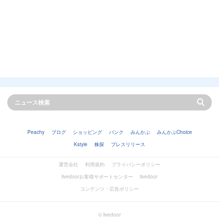
Peachy
ブログ
ショッピング
バンク
みんかぶ
みんかぶChoice
Kstyle
株探
プレスリリース
運営会社
利用規約
プライバシーポリシー
livedoorお客様サポートセンター
livedoor
コンテンツ・広告ポリシー
© livedoor