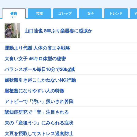
健康
芸能
ゴシップ
女子
トレンド
Y
山口達也 8年ぶり楽器姿に感涙か
運動より代謝 人体の省エネ戦略
大食い女子 46キロ体型の秘密
バランスボール毎日10分で20kg減
躁状態引き起こしかねないNG行動
脳梗塞になりやすい人の特徴
アトピーで「汚い」扱いされ苦悩
認知症研究で「音」注目される
夫の「産後うつ」にみられる症状
大豆を摂取してストレス過食防止