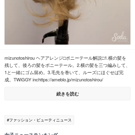
mizunotoshirou ヘアアレンジ□ポニーテール解説□1.横の髪を
残して、後ろの髪をポニーテール。2.横の髪を三つ編みして、
1と一緒にゴム留め。3.毛先を巻いて、ルーズにほぐせば完
成。TWiGGY inchttps://ameblo.jp/mizunotoshirou/
続きを読む
#ファッション・ビューティニュース
女子ニュースランキング