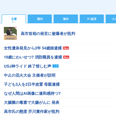
主要
国内
海外
IT 経済
ス
高市首相の発言に被爆者が批判
女性遺体発見から2年 54歳娘逮捕
19歳にわいせつ? 消防職員を逮捕
USJ神ライド 終了惜しむ声
中止の花火大会 主催者が説明
子ども3人を2日半放置 母親逮捕
なぜ人間はAI画像に違和感持つ?
大腸菌の毒素で大腸がんに 発表
高市氏の態度 芥川賞作家が批判