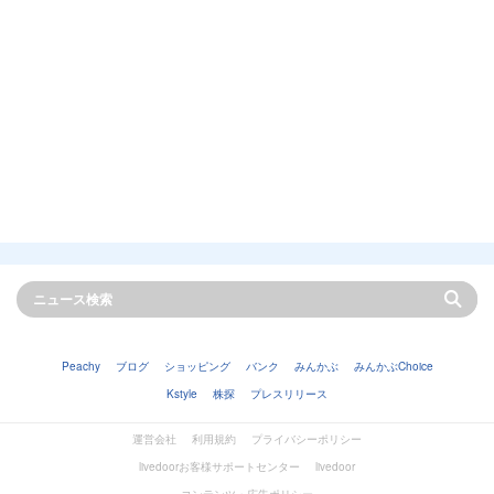
Peachy
ブログ
ショッピング
バンク
みんかぶ
みんかぶChoice
Kstyle
株探
プレスリリース
運営会社
利用規約
プライバシーポリシー
livedoorお客様サポートセンター
livedoor