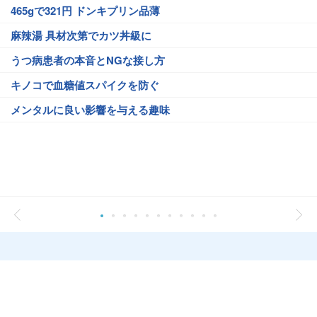
465gで321円 ドンキプリン品薄
麻辣湯 具材次第でカツ丼級に
うつ病患者の本音とNGな接し方
キノコで血糖値スパイクを防ぐ
メンタルに良い影響を与える趣味