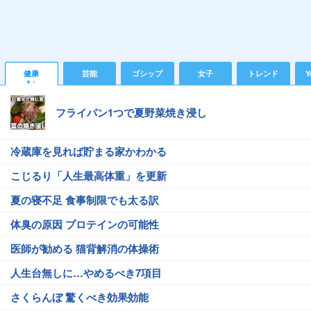
健康
芸能
ゴシップ
女子
トレンド
Y
フライパン1つで夏野菜焼き浸し
冷蔵庫を見れば貯まる家かわかる
こじるり「人生最高体重」を更新
夏の寝不足 食事制限でも太る訳
体臭の原因 プロテインの可能性
医師が勧める 猫背解消の体操術
人生台無しに…やめるべき7項目
さくらんぼ 驚くべき効果効能