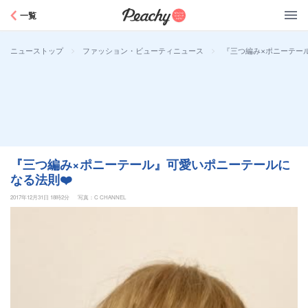
Peachy
一覧
>
>
『三つ編み×ポニーテー
ニューストップ
ファッション・ビューティニュース
『三つ編み×ポニーテール』可愛いポニーテールに
なる法則❤️
2017年12月31日 18時2分
写真：C CHANNEL