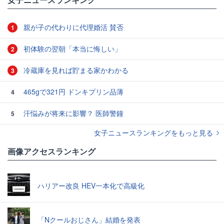
親が子の代わりに代理婚活 賛否
1
初体験の翌朝「本当に悔しい」
2
冷蔵庫を見れば貯まる家かわかる
3
465gで321円 ドンキプリン品薄
4
汗悩みが将来に影響？ 医師警鐘
5
女子ニュースランキングをもっと見る
画像アクセスランキング
ハリアー改良 HEV一本化で高級化
「Nクールおじさん」結婚を発表