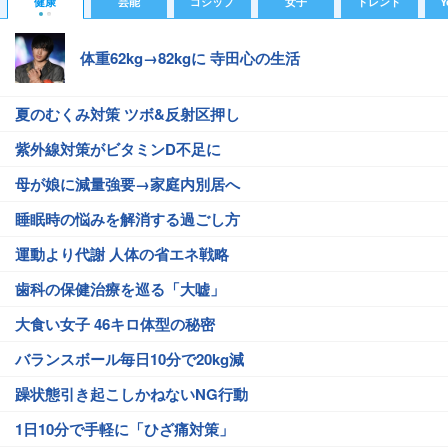
健康
芸能
ゴシップ
女子
トレンド
Y
体重62kg→82kgに 寺田心の生活
夏のむくみ対策 ツボ&反射区押し
紫外線対策がビタミンD不足に
母が娘に減量強要→家庭内別居へ
睡眠時の悩みを解消する過ごし方
運動より代謝 人体の省エネ戦略
歯科の保健治療を巡る「大嘘」
大食い女子 46キロ体型の秘密
バランスボール毎日10分で20kg減
躁状態引き起こしかねないNG行動
1日10分で手軽に「ひざ痛対策」