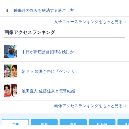
睡眠時の悩みを解消する過ごし方
5
女子ニュースランキングをもっと見る
画像アクセスランキング
中日が新庄監督招聘を検討か
朝ドラ 次週予告に「ゲンナリ」
池田直人 佐藤佳奈と電撃結婚
画像アクセスランキングをもっと見る
主要
国内
海外
IT 経済
ス