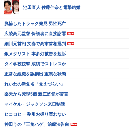
池田直人 佐藤佳奈と電撃結婚
脱輪したトラック発見 男性死亡
広陵高元監督 保護者に直接謝罪
細川元首相 文春で高市首相批判
銀メダリスト 本多灯被告を起訴
タイ学校銃撃 成績でストレスか
正常な組織を誤摘出 重篤な状態
れいわの新党名「覚えづらい」
楽天から死球5個 新庄監督が苦言
マイケル・ジャクソン来日秘話
ヒコロヒー 割引お握り買わない
神田うの「三角ハゲ」治療法告白