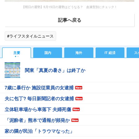
【明日の運勢】5月15日の運勢はどうなる？ 血液型別にチェック！
記事へ戻る
#ライフスタイルニュース
主要
国内
海外
IT 経済
ス
関東「真夏の暑さ」は終了か
7歳に暴行か 施設従業員の女逮捕
夫に包丁? 毎日新聞記者の女逮捕
立体駐車場から車落下 夫婦死傷
「泥酔者」熊本で通報が頻発か
家の隣が民泊「トラウマなった」