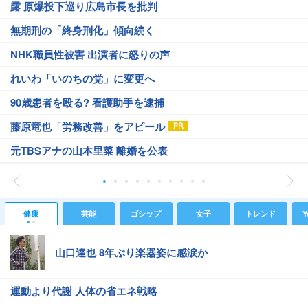
露 原爆投下巡り広島市長を批判
無期刑の「終身刑化」傾向続く
NHK職員性被害 出演者に怒りの声
れいわ「いのちの党」に変更へ
90歳患者を殴る? 看護助手を逮捕
藤原竜也「労務改善」をアピール
元TBSアナの山本里菜 離婚を公表
健康
芸能
ゴシップ
女子
トレンド
Y
山口達也 8年ぶり楽器姿に感涙か
運動より代謝 人体の省エネ戦略