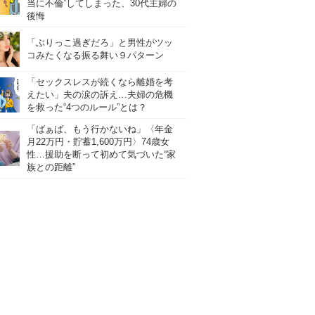
当に不倫”してしまった、30代主婦の
後悔
「ぶりっこ過ぎだろ」と男性がツッ
コみたくなる振る舞い９パターン
「セックスレスが続くなら離婚を考
えたい」夫の涙の訴え…夫婦の危機
を救った“4つのルール”とは？
「ばぁば、もう行かないね」〈年金
月22万円・貯蓄1,600万円〉74歳女
性…援助を断って初めて気づいた“家
族との距離”