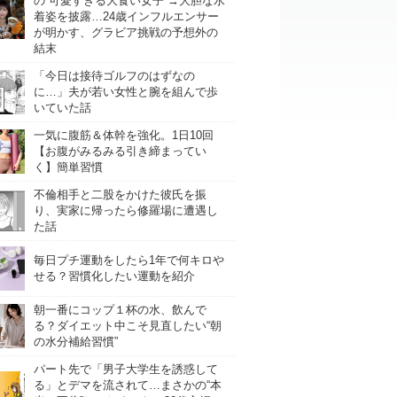
の“可愛すぎる大食い女子”→大胆な水
着姿を披露…24歳インフルエンサー
が明かす、グラビア挑戦の予想外の
結末
「今日は接待ゴルフのはずなの
に…」夫が若い女性と腕を組んで歩
いていた話
一気に腹筋＆体幹を強化。1日10回
【お腹がみるみる引き締まってい
く】簡単習慣
不倫相手と二股をかけた彼氏を振
り、実家に帰ったら修羅場に遭遇し
た話
毎日プチ運動をしたら1年で何キロや
せる？習慣化したい運動を紹介
朝一番にコップ１杯の水、飲んで
る？ダイエット中こそ見直したい“朝
の水分補給習慣”
パート先で「男子大学生を誘惑して
る」とデマを流されて…まさかの“本