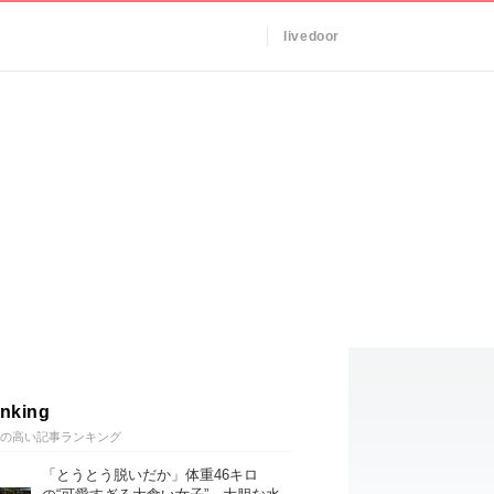
livedoor
nking
の高い記事ランキング
「とうとう脱いだか」体重46キロ