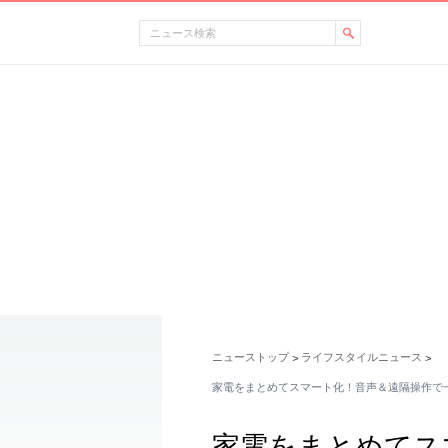
ニューストップ
ライフスタイルニュース
>
>
家電をまとめてスマート化！音声＆遠隔操作で
家電をまとめてス