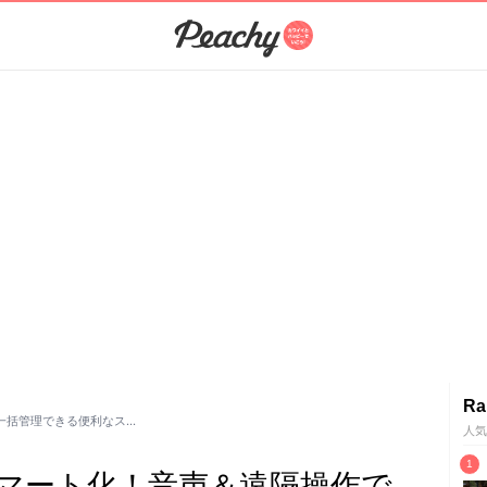
Ra
一括管理できる便利なス…
人気
マート化！音声＆遠隔操作で