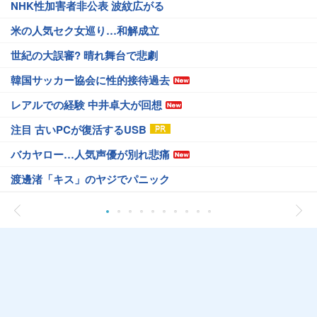
NHK性加害者非公表 波紋広がる
米の人気セク女巡り…和解成立
世紀の大誤審? 晴れ舞台で悲劇
韓国サッカー協会に性的接待過去
レアルでの経験 中井卓大が回想
注目 古いPCが復活するUSB
バカヤロー…人気声優が別れ悲痛
渡邊渚「キス」のヤジでパニック