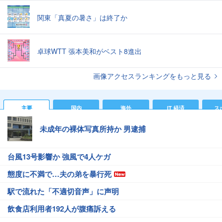
関東「真夏の暑さ」は終了か
卓球WTT 張本美和がベスト8進出
画像アクセスランキングをもっと見る
主要
国内
海外
IT 経済
ス
未成年の裸体写真所持か 男逮捕
台風13号影響か 強風で4人ケガ
態度に不満で…夫の弟を暴行死
駅で流れた「不適切音声」に声明
飲食店利用者192人が腹痛訴える