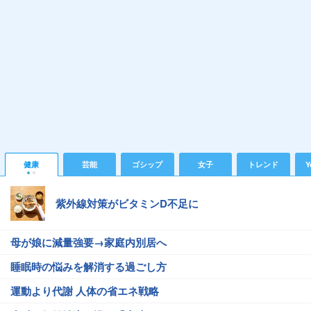
健康
芸能
ゴシップ
女子
トレンド
Y
紫外線対策がビタミンD不足に
母が娘に減量強要→家庭内別居へ
睡眠時の悩みを解消する過ごし方
運動より代謝 人体の省エネ戦略