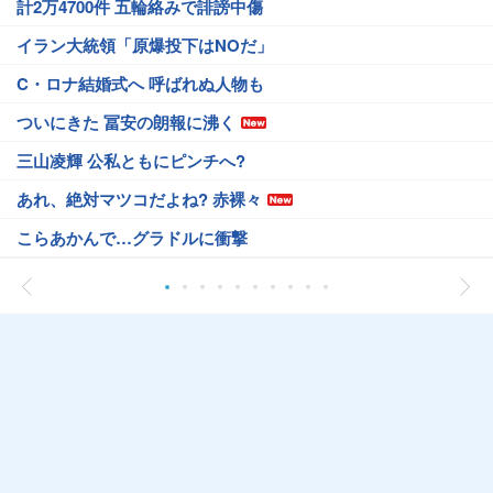
計2万4700件 五輪絡みで誹謗中傷
イラン大統領「原爆投下はNOだ」
C・ロナ結婚式へ 呼ばれぬ人物も
ついにきた 冨安の朗報に沸く
三山凌輝 公私ともにピンチへ?
あれ、絶対マツコだよね? 赤裸々
こらあかんで…グラドルに衝撃