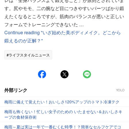
レは「全身バランスよく鍛えること」が原則とされていま
す。尻やモモ、二の腕など目につきやすいパーツばかり鍛
えたくなるところですが、筋肉のバランスが悪いと正しい
フォームでトレーニングできないた …
Continue reading "いざ始めた美ボディメイク。どこから
鍛えるのが正解？"
#ライフスタイルニュース
外部リンク
YOLO
梅雨に備えて覚えたい！おいしさ120%アップのトマト冷凍テク
梅雨も怖くない！忙しい女子のための いたませない＆おいしさキ
ープの食材保存術
梅雨～夏は実は一年で一番むくむ時季！？簡単なセルフケアでコ