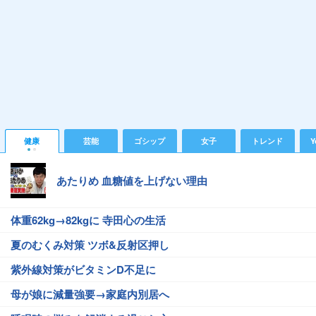
健康
芸能
ゴシップ
女子
トレンド
Y
あたりめ 血糖値を上げない理由
体重62kg→82kgに 寺田心の生活
夏のむくみ対策 ツボ&反射区押し
紫外線対策がビタミンD不足に
母が娘に減量強要→家庭内別居へ