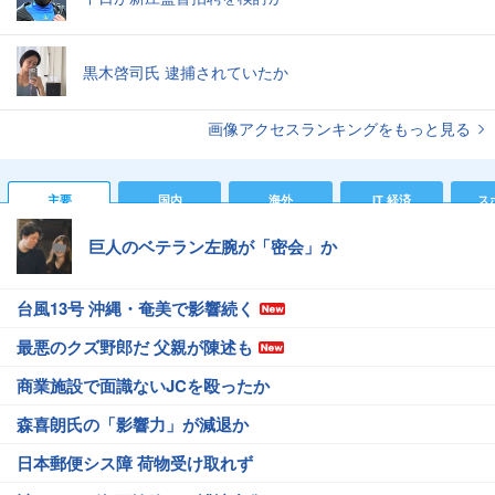
黒木啓司氏 逮捕されていたか
画像アクセスランキングをもっと見る
主要
国内
海外
IT 経済
ス
巨人のベテラン左腕が「密会」か
台風13号 沖縄・奄美で影響続く
最悪のクズ野郎だ 父親が陳述も
商業施設で面識ないJCを殴ったか
森喜朗氏の「影響力」が減退か
日本郵便シス障 荷物受け取れず