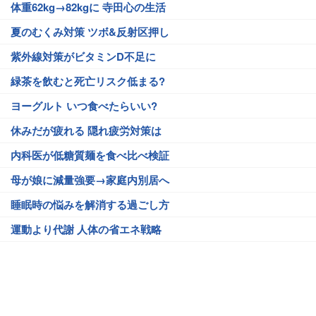
体重62kg→82kgに 寺田心の生活
夏のむくみ対策 ツボ&反射区押し
紫外線対策がビタミンD不足に
緑茶を飲むと死亡リスク低まる?
ヨーグルト いつ食べたらいい?
休みだが疲れる 隠れ疲労対策は
内科医が低糖質麺を食べ比べ検証
母が娘に減量強要→家庭内別居へ
睡眠時の悩みを解消する過ごし方
運動より代謝 人体の省エネ戦略