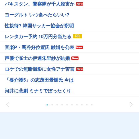
パキスタン、警察隊が千人殺害か
ヨーグルト いつ食べたらいい?
性接待? 韓国サッカー協会が釈明
レンタカー予約 10万円分当たる
音楽P・蔦谷好位置氏 離婚を公表
声優で雀士の伊達朱里紗が結婚
ロケでの無断撮影に女性アナ苦言
「要介護5」の志茂田景樹氏 今は
河井に悲劇 ミナミでぼったくり