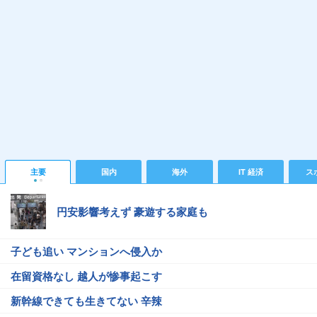
主要
国内
海外
IT 経済
ス
円安影響考えず 豪遊する家庭も
子ども追い マンションへ侵入か
在留資格なし 越人が惨事起こす
新幹線できても生きてない 辛辣