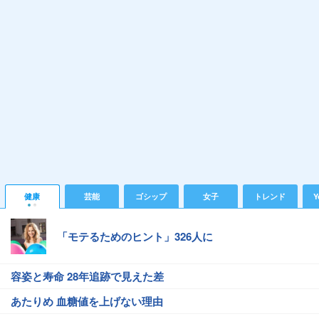
健康
芸能
ゴシップ
女子
トレンド
Y
「モテるためのヒント」326人に
容姿と寿命 28年追跡で見えた差
あたりめ 血糖値を上げない理由