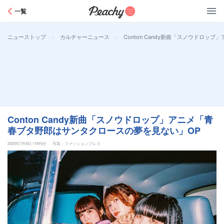
Peachy
一覧
>
>
Conton Candy新曲「スノウドロ
ニューストップ
カルチャーニュース
Conton Candy新曲「スノウドロップ」アニメ「青
春ブタ野郎はサンタクロースの夢を見ない」OP
2025年7月8日 11時5分
写真：ファッションプレス