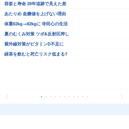
容姿と寿命 28年追跡で見えた差
あたりめ 血糖値を上げない理由
体重62kg→82kgに 寺田心の生活
夏のむくみ対策 ツボ&反射区押し
紫外線対策がビタミンD不足に
緑茶を飲むと死亡リスク低まる?