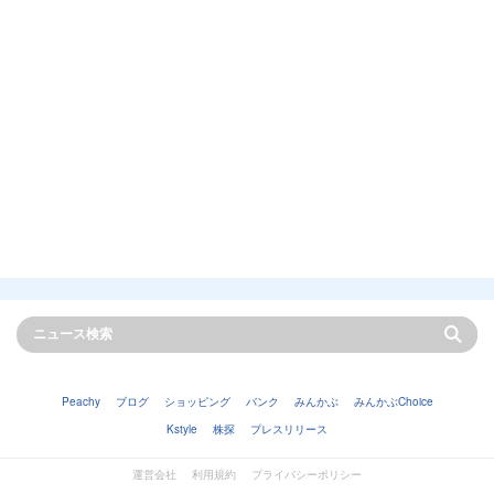
Peachy
ブログ
ショッピング
バンク
みんかぶ
みんかぶChoice
Kstyle
株探
プレスリリース
運営会社
利用規約
プライバシーポリシー