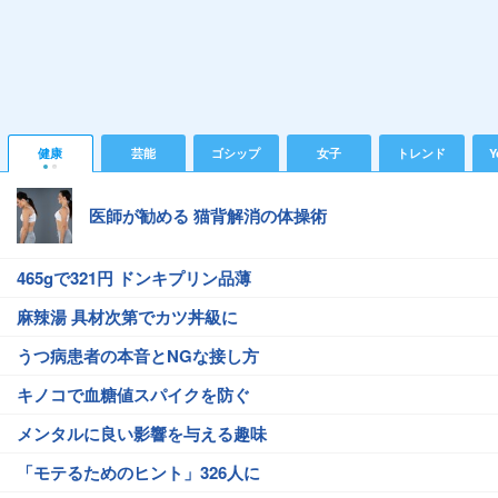
健康
芸能
ゴシップ
女子
トレンド
Y
医師が勧める 猫背解消の体操術
465gで321円 ドンキプリン品薄
麻辣湯 具材次第でカツ丼級に
うつ病患者の本音とNGな接し方
キノコで血糖値スパイクを防ぐ
メンタルに良い影響を与える趣味
「モテるためのヒント」326人に