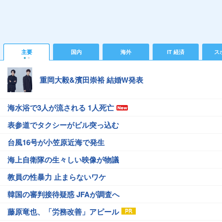
主要
国内
海外
IT 経済
ス
重岡大毅&濱田崇裕 結婚W発表
海水浴で3人が流される 1人死亡
表参道でタクシーがビル突っ込む
台風16号が小笠原近海で発生
海上自衛隊の生々しい映像が物議
教員の性暴力 止まらないワケ
韓国の審判接待疑惑 JFAが調査へ
藤原竜也、「労務改善」アピール