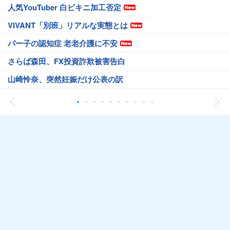
人気YouTuber 白ビキニ加工否定
VIVANT「別班」リアルな実態とは
パー子の認知症 老老介護に不安
さらば森田、FX投資詐欺被害告白
山崎怜奈、突然妊娠だけ公表の訳