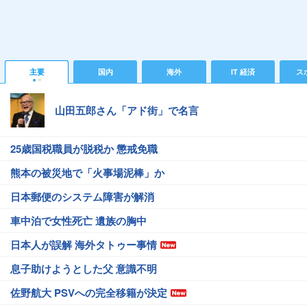
主要
国内
海外
IT 経済
ス
山田五郎さん「アド街」で名言
25歳国税職員が脱税か 懲戒免職
熊本の被災地で「火事場泥棒」か
日本郵便のシステム障害が解消
車中泊で女性死亡 遺族の胸中
日本人が誤解 海外タトゥー事情
息子助けようとした父 意識不明
佐野航大 PSVへの完全移籍が決定