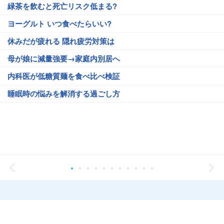
緑茶を飲むと死亡リスク低まる?
ヨーグルト いつ食べたらいい?
休みだが疲れる 隠れ疲労対策は
母が娘に減量強要→家庭内別居へ
内科医が低糖質麺を食べ比べ検証
睡眠時の悩みを解消する過ごし方