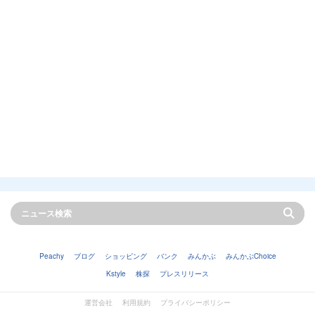
Peachy
ブログ
ショッピング
バンク
みんかぶ
みんかぶChoice
Kstyle
株探
プレスリリース
運営会社
利用規約
プライバシーポリシー