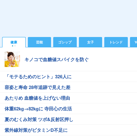
健康
芸能
ゴシップ
女子
トレンド
Y
キノコで血糖値スパイクを防ぐ
「モテるためのヒント」326人に
容姿と寿命 28年追跡で見えた差
あたりめ 血糖値を上げない理由
体重62kg→82kgに 寺田心の生活
夏のむくみ対策 ツボ&反射区押し
紫外線対策がビタミンD不足に