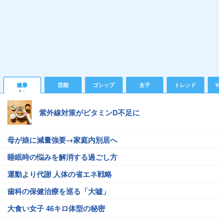
健康
芸能
ゴシップ
女子
トレンド
Y
紫外線対策がビタミンD不足に
母が娘に減量強要→家庭内別居へ
睡眠時の悩みを解消する過ごし方
運動より代謝 人体の省エネ戦略
歯科の保健治療を巡る「大嘘」
大食い女子 46キロ体型の秘密