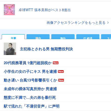
卓球WTT 張本美和がベスト8進出
画像アクセスランキングをもっと見る
主要
国内
海外
IT 経済
ス
主犯格とされる男 無期懲役判決
20代税務署員 1億円超脱税か
小学生の女の子にキス 男を逮捕
動き遅い 台風13号影響長引くか
未成年の裸体写真所持か 男逮捕
態度に不満で…夫の弟を暴行死
駅で流れた「不適切音声」に声明