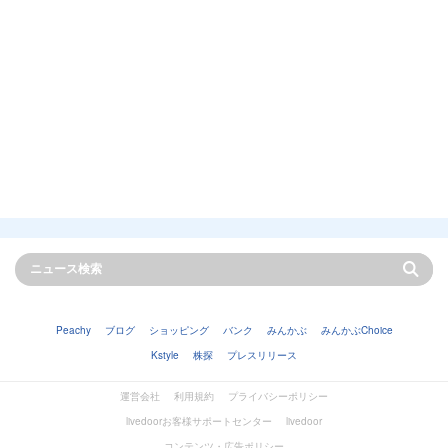
Peachy
ブログ
ショッピング
バンク
みんかぶ
みんかぶChoice
Kstyle
株探
プレスリリース
運営会社
利用規約
プライバシーポリシー
livedoorお客様サポートセンター
livedoor
コンテンツ・広告ポリシー