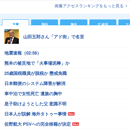
画像アクセスランキングをもっと見る
主要
国内
海外
IT 経済
ス
山田五郎さん「アド街」で名言
地震速報（02:58）
熊本の被災地で「火事場泥棒」か
25歳国税職員が脱税か 懲戒免職
日本郵便のシステム障害が解消
車中泊で女性死亡 遺族の胸中
息子助けようとした父 意識不明
日本人が誤解 海外タトゥー事情
佐野航大 PSVへの完全移籍が決定