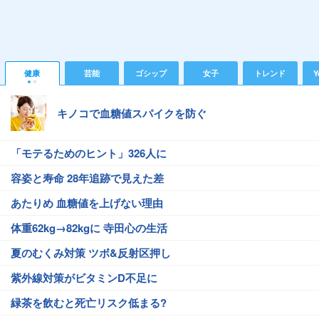
健康
芸能
ゴシップ
女子
トレンド
Y
キノコで血糖値スパイクを防ぐ
「モテるためのヒント」326人に
容姿と寿命 28年追跡で見えた差
あたりめ 血糖値を上げない理由
体重62kg→82kgに 寺田心の生活
夏のむくみ対策 ツボ&反射区押し
紫外線対策がビタミンD不足に
緑茶を飲むと死亡リスク低まる?