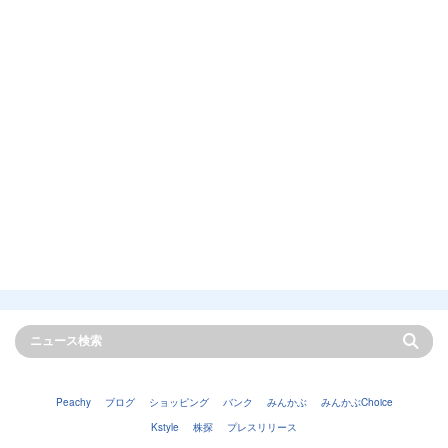
Peachy
ブログ
ショッピング
バンク
みんかぶ
みんかぶChoice
Kstyle
株探
プレスリリース