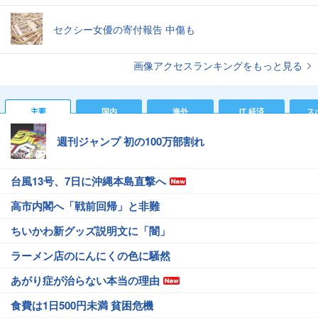
セクシー女優の寄付報告 中傷も
画像アクセスランキングをもっと見る
主要
国内
海外
IT 経済
ス
週刊ジャンプ 初の100万部割れ
台風13号、7日に沖縄本島直撃へ
高市内閣へ「戦前回帰」と非難
ちいかわ新グッズ説明文に「闇」
ラーメン店のにんにくの色に騒然
あがり症が治らない本当の理由
食費は1日500円未満 貧困危機