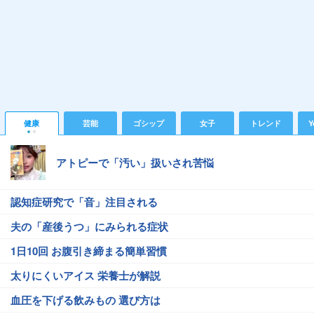
健康
芸能
ゴシップ
女子
トレンド
Y
アトピーで「汚い」扱いされ苦悩
認知症研究で「音」注目される
夫の「産後うつ」にみられる症状
1日10回 お腹引き締まる簡単習慣
太りにくいアイス 栄養士が解説
血圧を下げる飲みもの 選び方は