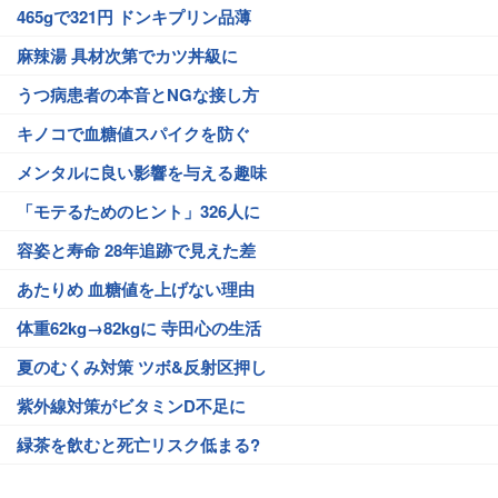
465gで321円 ドンキプリン品薄
麻辣湯 具材次第でカツ丼級に
うつ病患者の本音とNGな接し方
キノコで血糖値スパイクを防ぐ
メンタルに良い影響を与える趣味
「モテるためのヒント」326人に
容姿と寿命 28年追跡で見えた差
あたりめ 血糖値を上げない理由
体重62kg→82kgに 寺田心の生活
夏のむくみ対策 ツボ&反射区押し
紫外線対策がビタミンD不足に
緑茶を飲むと死亡リスク低まる?