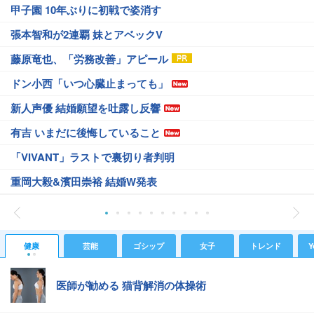
甲子園 10年ぶりに初戦で姿消す
張本智和が2連覇 妹とアベックV
藤原竜也、「労務改善」アピール
ドン小西「いつ心臓止まっても」
新人声優 結婚願望を吐露し反響
有吉 いまだに後悔していること
「VIVANT」ラストで裏切り者判明
重岡大毅&濱田崇裕 結婚W発表
健康
芸能
ゴシップ
女子
トレンド
Y
医師が勧める 猫背解消の体操術