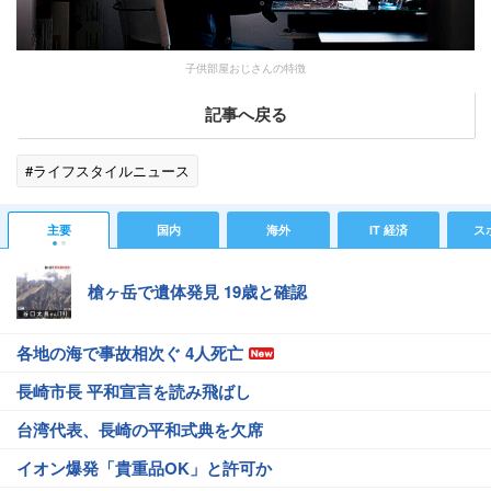
子供部屋おじさんの特徴
記事へ戻る
#ライフスタイルニュース
主要
国内
海外
IT 経済
ス
槍ヶ岳で遺体発見 19歳と確認
各地の海で事故相次ぐ 4人死亡
長崎市長 平和宣言を読み飛ばし
台湾代表、長崎の平和式典を欠席
イオン爆発「貴重品OK」と許可か