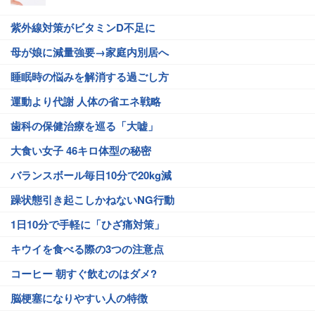
紫外線対策がビタミンD不足に
母が娘に減量強要→家庭内別居へ
睡眠時の悩みを解消する過ごし方
運動より代謝 人体の省エネ戦略
歯科の保健治療を巡る「大嘘」
大食い女子 46キロ体型の秘密
バランスボール毎日10分で20kg減
躁状態引き起こしかねないNG行動
1日10分で手軽に「ひざ痛対策」
キウイを食べる際の3つの注意点
コーヒー 朝すぐ飲むのはダメ?
脳梗塞になりやすい人の特徴