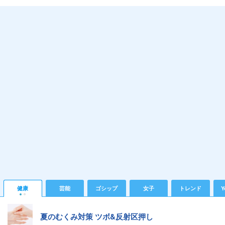
健康
芸能
ゴシップ
女子
トレンド
Y
夏のむくみ対策 ツボ&反射区押し