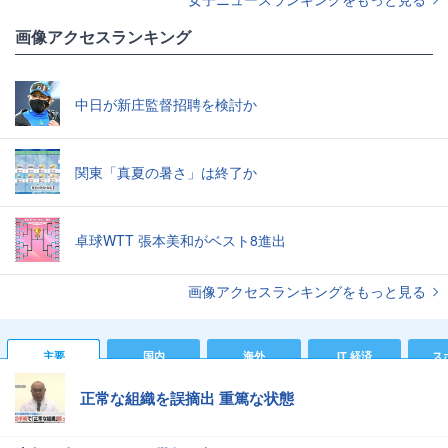
画像アクセスランキング
中日が新庄監督招聘を検討か
関東「真夏の暑さ」は終了か
卓球WTT 張本美和がベスト8進出
画像アクセスランキングをもっと見る
主要
国内
海外
IT 経済
ス
正常な組織を誤摘出 重篤な状態