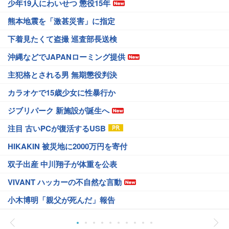
少年19人にわいせつ 懲役15年
熊本地震を「激甚災害」に指定
下着見たくて盗撮 巡査部長送検
沖縄などでJAPANローミング提供
主犯格とされる男 無期懲役判決
カラオケで15歳少女に性暴行か
ジブリパーク 新施設が誕生へ
注目 古いPCが復活するUSB
HIKAKIN 被災地に2000万円を寄付
双子出産 中川翔子が体重を公表
VIVANT ハッカーの不自然な言動
小木博明「親父が死んだ」報告