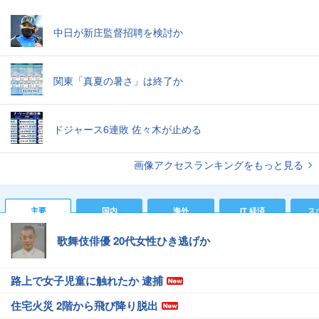
中日が新庄監督招聘を検討か
関東「真夏の暑さ」は終了か
ドジャース6連敗 佐々木が止める
画像アクセスランキングをもっと見る
主要
国内
海外
IT 経済
ス
歌舞伎俳優 20代女性ひき逃げか
路上で女子児童に触れたか 逮捕
住宅火災 2階から飛び降り脱出