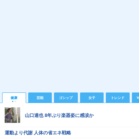
健康
芸能
ゴシップ
女子
トレンド
Y
山口達也 8年ぶり楽器姿に感涙か
運動より代謝 人体の省エネ戦略