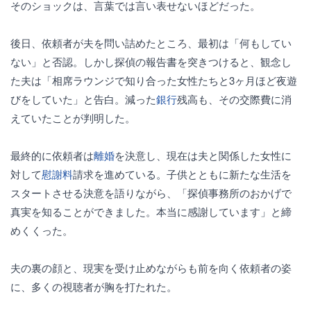
そのショックは、言葉では言い表せないほどだった。
後日、依頼者が夫を問い詰めたところ、最初は「何もしてい
ない」と否認。しかし探偵の報告書を突きつけると、観念し
た夫は「相席ラウンジで知り合った女性たちと3ヶ月ほど夜遊
びをしていた」と告白。減った
銀行
残高も、その交際費に消
えていたことが判明した。
最終的に依頼者は
離婚
を決意し、現在は夫と関係した女性に
対して
慰謝料
請求を進めている。子供とともに新たな生活を
スタートさせる決意を語りながら、「探偵事務所のおかげで
真実を知ることができました。本当に感謝しています」と締
めくくった。
夫の裏の顔と、現実を受け止めながらも前を向く依頼者の姿
に、多くの視聴者が胸を打たれた。