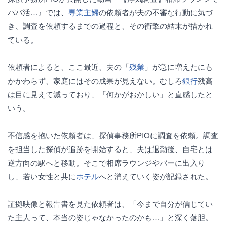
パパ活…』では、
専業主婦
の依頼者が夫の不審な行動に気づ
き、調査を依頼するまでの過程と、その衝撃の結末が描かれ
ている。
依頼者によると、ここ最近、夫の「
残業
」が急に増えたにも
かかわらず、家庭にはその成果が見えない。むしろ
銀行
残高
は目に見えて減っており、「何かがおかしい」と直感したと
いう。
不信感を抱いた依頼者は、探偵事務所PIOに調査を依頼。調査
を担当した探偵が追跡を開始すると、夫は退勤後、自宅とは
逆方向の駅へと移動。そこで相席ラウンジやバーに出入り
し、若い女性と共に
ホテル
へと消えていく姿が記録された。
証拠映像と報告書を見た依頼者は、「今まで自分が信じてい
た主人って、本当の姿じゃなかったのかも…」と深く落胆。