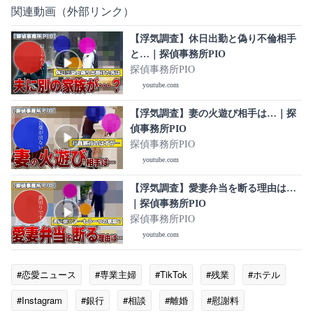
関連動画（外部リンク）
【浮気調査】休日出勤と偽り不倫相手
と…｜探偵事務所PIO
探偵事務所PIO
youtube.com
【浮気調査】妻の火遊び相手は…｜探
偵事務所PIO
探偵事務所PIO
youtube.com
【浮気調査】愛妻弁当を断る理由は…
｜探偵事務所PIO
探偵事務所PIO
youtube.com
#恋愛ニュース
#専業主婦
#TikTok
#残業
#ホテル
#Instagram
#銀行
#相談
#離婚
#慰謝料