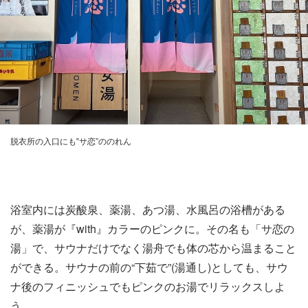
脱衣所の入口にも‟サ恋”ののれん
浴室内には炭酸泉、薬湯、あつ湯、水風呂の浴槽がある
が、薬湯が『with』カラーのピンクに。その名も「サ恋の
湯」で、サウナだけでなく湯舟でも体の芯から温まること
ができる。サウナの前の“下茹で”(湯通し)としても、サウ
ナ後のフィニッシュでもピンクのお湯でリラックスしよ
う。