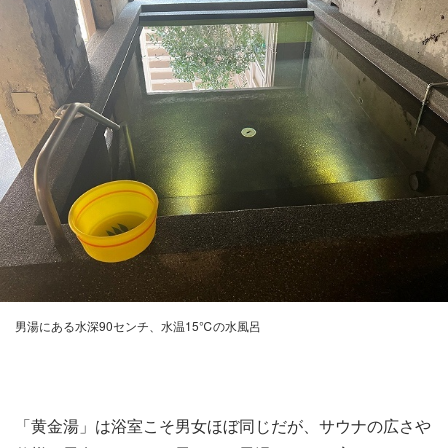
男湯にある水深90センチ、水温15℃の水風呂
「黄金湯」は浴室こそ男女ほぼ同じだが、サウナの広さや