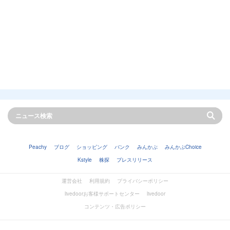
Peachy
ブログ
ショッピング
バンク
みんかぶ
みんかぶChoice
Kstyle
株探
プレスリリース
運営会社
利用規約
プライバシーポリシー
livedoorお客様サポートセンター
livedoor
コンテンツ・広告ポリシー