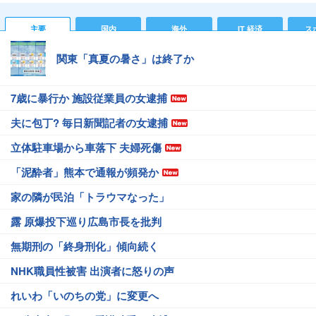
主要
国内
海外
IT 経済
ス
関東「真夏の暑さ」は終了か
7歳に暴行か 施設従業員の女逮捕
夫に包丁? 毎日新聞記者の女逮捕
立体駐車場から車落下 夫婦死傷
「泥酔者」熊本で通報が頻発か
家の隣が民泊「トラウマなった」
露 原爆投下巡り広島市長を批判
無期刑の「終身刑化」傾向続く
NHK職員性被害 出演者に怒りの声
れいわ「いのちの党」に変更へ