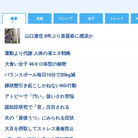
健康
芸能
ゴシップ
女子
トレンド
Y
山口達也 8年ぶり楽器姿に感涙か
運動より代謝 人体の省エネ戦略
大食い女子 46キロ体型の秘密
バランスボール毎日10分で20kg減
躁状態引き起こしかねないNG行動
アトピーで「汚い」扱いされ苦悩
認知症研究で「音」注目される
夫の「産後うつ」にみられる症状
大豆を摂取してストレス過食防止