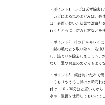
・ポイント1 カビは必ず除去し
カビによる気のよどみは、身体
は、表面が乾いた状態で漂白剤
行うとともに、防カビ材などを
・ポイント2 排水口をキレイ
髪の毛などを取り除き、洗浄剤
し、詰まりを除去しましょう。
なり、運やお金のめぐりもよく
・ポイント3 鏡は乾いた布で磨
くもりやうろこ状の水垢汚れは
付け、10～30分ほど置いてか
水や、重曹を使用してもいいで