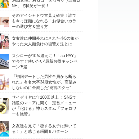
34歳女性。ある日「笑っちゃう誤爆LI
NE」で状況が一変！
そのアイシャドウ古見え確実！誰で
も今っぽ顔になれる！お似合いカラ
ーの選び方＆塗り方
女友達に仲間外れにされた小5の娘が
やった大人顔負けの復讐方法とは
スシローが10％還元に！「au PAY」
で今すぐ使いたい“最新お得キャンペ
ーン”5選
「初回デートした男性全員から断ら
れた」有名大卒34歳女性が、高望み
しないのに全滅した“発言のクセ”
サイゼリヤに年100回以上 ！SNSで
話題のマニアに聞く、定番メニュー
が「化ける」神カスタム「フォロワ
ーも絶賛」
女友達を見て「恋する女子は輝いて
る！」と感じる瞬間９パターン