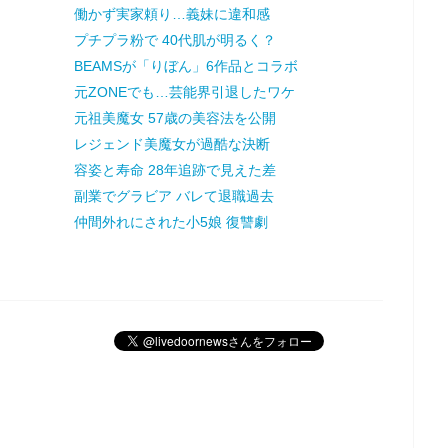
働かず実家頼り…義妹に違和感
プチプラ粉で 40代肌が明るく？
BEAMSが「りぼん」6作品とコラボ
元ZONEでも…芸能界引退したワケ
元祖美魔女 57歳の美容法を公開
レジェンド美魔女が過酷な決断
容姿と寿命 28年追跡で見えた差
副業でグラビア バレて退職過去
仲間外れにされた小5娘 復讐劇