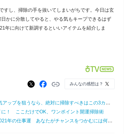
ですし、掃除の手を抜いてしまいがちです。今日は玄
何日かに分散してやると、やる気もキープできるはず
021年に向けて新調するといいアイテムを紹介しま
みんなの感想は？
【年末開運大掃除】2021年の運気アップを狙うなら、絶対に掃除すべきはこの3カ所！
イに！ ここだけでOK、ワンポイント開運掃除術
【無料占い】上地一美が占う、2021年の仕事運 あなたがチャンスをつかむには何が大切？