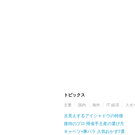
トピックス
主要
国内
海外
IT 経済
スポ
古見えするアイシャドウの特徴
接待のプロ 帰省手土産の選び方
キャベツ×豚バラ 人気おかず7選