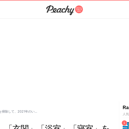
Ra
掃除して、2021年のい…
人気
】「玄関」「浴室」「寝室」を