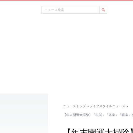
ニューストップ
ライフスタイルニュース
>
>
【年末開運大掃除】「玄関」「浴室」「寝室」を
【年末開運大掃除