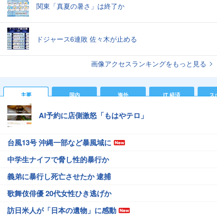
関東「真夏の暑さ」は終了か
ドジャース6連敗 佐々木が止める
画像アクセスランキングをもっと見る
主要
国内
海外
IT 経済
ス
AI予約に店側激怒「もはやテロ」
台風13号 沖縄一部など暴風域に
中学生ナイフで脅し性的暴行か
義弟に暴行し死亡させたか 逮捕
歌舞伎俳優 20代女性ひき逃げか
訪日米人が「日本の遺物」に感動