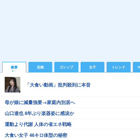
健康
芸能
ゴシップ
女子
トレンド
Y
「大食い動画」批判殺到に本音
母が娘に減量強要→家庭内別居へ
山口達也 8年ぶり楽器姿に感涙か
運動より代謝 人体の省エネ戦略
大食い女子 46キロ体型の秘密